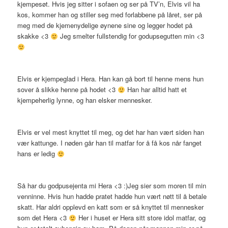
kjempesøt. Hvis jeg sitter i sofaen og ser på TV’n, Elvis vil ha
kos, kommer han og stiller seg med forlabbene på låret, ser på
meg med de kjemenydelige øynene sine og legger hodet på
skakke <3
Jeg smelter fullstendig for godupsegutten min <3
Elvis er kjempeglad i Hera. Han kan gå bort til henne mens hun
sover å slikke henne på hodet <3
Han har alltid hatt et
kjempeherlig lynne, og han elsker mennesker.
Elvis er vel mest knyttet til meg, og det har han vært siden han
vær kattunge. I nøden går han til matfar for å få kos når fanget
hans er ledig
Så har du godpusejenta mi Hera <3 :)Jeg sier som moren til min
venninne. Hvis hun hadde pratet hadde hun vært nøtt til å betale
skatt. Har aldri opplevd en katt som er så knyttet til mennesker
som det Hera <3
Her i huset er Hera sitt store idol matfar, og