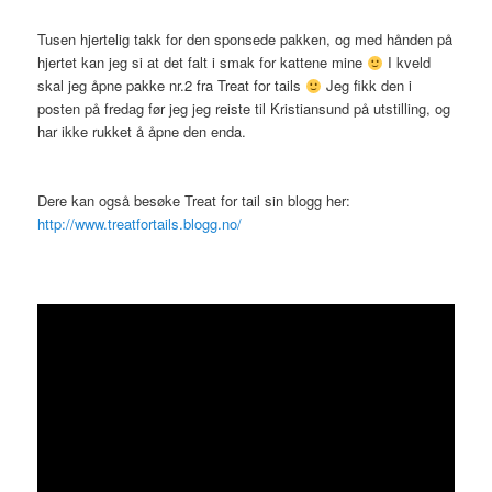
Tusen hjertelig takk for den sponsede pakken, og med hånden på
hjertet kan jeg si at det falt i smak for kattene mine
I kveld
skal jeg åpne pakke nr.2 fra Treat for tails
Jeg fikk den i
posten på fredag før jeg jeg reiste til Kristiansund på utstilling, og
har ikke rukket å åpne den enda.
Dere kan også besøke Treat for tail sin blogg her:
http://www.treatfortails.blogg.no/