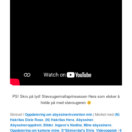
PS! Skru på lyd! Støvsugermafiaprinsessen Hera som elsker å
holde på med støvsugeren
Skrevet i
Oppdatering om abyssinerkvatetten min
|
Merket med
(N)
Hakrilas Dixie Rose
,
(N) Hakrilas Hera
,
Abyssiner
,
Abyssineroppdrett
,
Bilder
,
Ingave's Nadina
,
Mine abyssinere
,
Oppdatering om kattene mine
,
S*Skimerdal's Elvis
,
Videoopptak
|
6