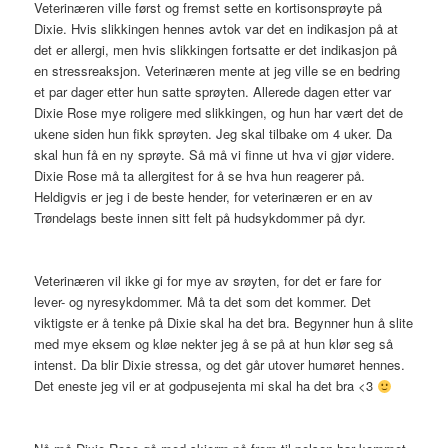
Veterinæren ville først og fremst sette en kortisonsprøyte på
Dixie. Hvis slikkingen hennes avtok var det en indikasjon på at
det er allergi, men hvis slikkingen fortsatte er det indikasjon på
en stressreaksjon. Veterinæren mente at jeg ville se en bedring
et par dager etter hun satte sprøyten. Allerede dagen etter var
Dixie Rose mye roligere med slikkingen, og hun har vært det de
ukene siden hun fikk sprøyten. Jeg skal tilbake om 4 uker. Da
skal hun få en ny sprøyte. Så må vi finne ut hva vi gjør videre.
Dixie Rose må ta allergitest for å se hva hun reagerer på.
Heldigvis er jeg i de beste hender, for veterinæren er en av
Trøndelags beste innen sitt felt på hudsykdommer på dyr.
Veterinæren vil ikke gi for mye av srøyten, for det er fare for
lever- og nyresykdommer. Må ta det som det kommer. Det
viktigste er å tenke på Dixie skal ha det bra. Begynner hun å slite
med mye eksem og kløe nekter jeg å se på at hun klør seg så
intenst. Da blir Dixie stressa, og det går utover humøret hennes.
Det eneste jeg vil er at godpusejenta mi skal ha det bra <3