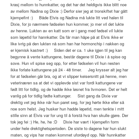
krasj mellom to hunnkatter, og det har det heldigvis ikke blitt noe
av mellom Nadina og Dixie :) Derfor sier jeg at tronskiftet har gått
kjempefint :) Både Elvis og Nadina må lukte litt ved halen til
Dixie, for jo nærmere fødselen hun kommer, jo mer vil det lukte
av henne. Lukten av en katt som er i gang med fødsel vil lukte
som løpetid for hannkatter. Da får man håpe på at Elvis ikke er
like ivrig på den lukten nå som han har hormonchip i nakken og
er kjemisk kastrert :) Siden det er ca. 1 uke igjen til jeg kan
begynne å vente kattungene, består dagene til Dixie i å spise og
sove. Hun vil spise seg opp, for etter fødselen vil hun nesten
ikke forlate kattungene på 24 - 48 timer. Jeg krysser alt jeg har
for at fødselen går bra, og at vi slipper keisersnitt på henne, men
veterinæren sa at det vi opplevde sist var fordi kattungene var
født litt for tidlig, og de hadde ikke løsnet fra livmoren. Det er helt
vanlig på for tidlig fødte kattunger. Sist gang da Dixie var
drektig vet jeg ikke når hun paret seg, for jeg hørte ikke eller så
noe som helst. Jeg husker hun hadde løpetid, men tenkte i mitt
stille sinn at Elvis var for ung til å forstå hva han skulle gjøre. Der
tok jeg fei :) He, he, he :D Dixie har vært i kjempefin form
under hele drektighetsperioden. De siste to dagene har hun slukt
maten, og vips har maten kommet ufordøyd opp. Når hunnkatter