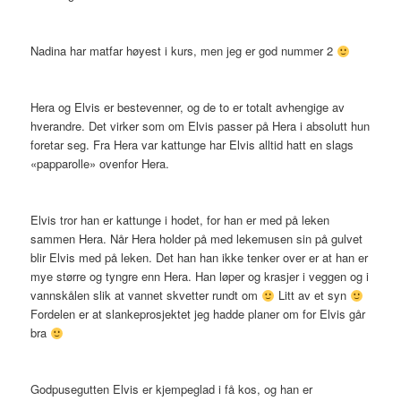
Nadina har matfar høyest i kurs, men jeg er god nummer 2
Hera og Elvis er bestevenner, og de to er totalt avhengige av
hverandre. Det virker som om Elvis passer på Hera i absolutt hun
foretar seg. Fra Hera var kattunge har Elvis alltid hatt en slags
«papparolle» ovenfor Hera.
Elvis tror han er kattunge i hodet, for han er med på leken
sammen Hera. Når Hera holder på med lekemusen sin på gulvet
blir Elvis med på leken. Det han han ikke tenker over er at han er
mye større og tyngre enn Hera. Han løper og krasjer i veggen og i
vannskålen slik at vannet skvetter rundt om
Litt av et syn
Fordelen er at slankeprosjektet jeg hadde planer om for Elvis går
bra
Godpusegutten Elvis er kjempeglad i få kos, og han er