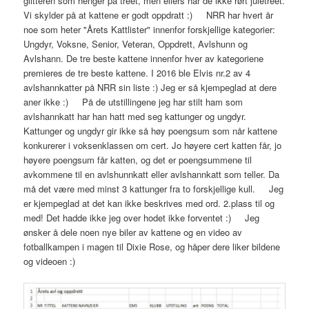
glitteren som henger på treet, men ellers har de ikke rørt juletreet.
Vi skylder på at kattene er godt oppdratt :) NRR har hvert år
noe som heter "Årets Kattlister" innenfor forskjellige kategorier:
Ungdyr, Voksne, Senior, Veteran, Oppdrett, Avlshunn og
Avlshann. De tre beste kattene innenfor hver av kategoriene
premieres de tre beste kattene. I 2016 ble Elvis nr.2 av 4
avlshannkatter på NRR sin liste :) Jeg er så kjempeglad at dere
aner ikke :) På de utstillingene jeg har stilt ham som
avlshannkatt har han hatt med seg kattunger og ungdyr.
Kattunger og ungdyr gir ikke så høy poengsum som når kattene
konkurerer i voksenklassen om cert. Jo høyere cert katten får, jo
høyere poengsum får katten, og det er poengsummene til
avkommene til en avlshunnkatt eller avlshannkatt som teller. Da
må det være med minst 3 kattunger fra to forskjellige kull. Jeg
er kjempeglad at det kan ikke beskrives med ord. 2.plass til og
med! Det hadde ikke jeg over hodet ikke forventet :) Jeg
ønsker å dele noen nye biler av kattene og en video av
fotballkampen i magen til Dixie Rose, og håper dere liker bildene
og videoen :)