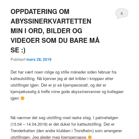
OPPDATERING OM
6
ABYSSINERKVARTETTEN
MIN I ORD, BILDER OG
VIDEOER SOM DU BARE MÅ
SE :)
Publisert
mars 28, 2019
Det har vært noen rolige og stille måneder siden februar fra
katteutstilling. Nå kjenner jeg at det kribler i kroppen etter
utstillinger igjen. Det er jo så kjempesosialt, og det er
kjempekoselig å treffe mine gode abyssinervenner og kollegaer
igjen
Nå nærmer det seg utstilling med raske steg. I palmehelgen
(13.04 – 14.04.2019) er det duket for katteutstilling. Det er
Trønderkatten (den andre klubben i Trondheim) som arrangerer
utstillingen. Jeg gleder meg kjempemasse