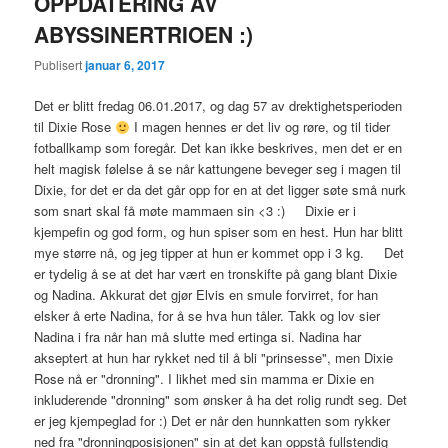
OPPDATERING AV
ABYSSINERTRIOEN :)
Publisert
januar 6, 2017
Det er blitt fredag 06.01.2017, og dag 57 av drektighetsperioden
til Dixie Rose
I magen hennes er det liv og røre, og til tider
fotballkamp som foregår. Det kan ikke beskrives, men det er en
helt magisk følelse å se når kattungene beveger seg i magen til
Dixie, for det er da det går opp for en at det ligger søte små nurk
som snart skal få møte mammaen sin <3 :) Dixie er i
kjempefin og god form, og hun spiser som en hest. Hun har blitt
mye større nå, og jeg tipper at hun er kommet opp i 3 kg. Det
er tydelig å se at det har vært en tronskifte på gang blant Dixie
og Nadina. Akkurat det gjør Elvis en smule forvirret, for han
elsker å erte Nadina, for å se hva hun tåler. Takk og lov sier
Nadina i fra når han må slutte med ertinga si. Nadina har
akseptert at hun har rykket ned til å bli "prinsesse", men Dixie
Rose nå er "dronning". I likhet med sin mamma er Dixie en
inkluderende "dronning" som ønsker å ha det rolig rundt seg. Det
er jeg kjempeglad for :) Det er når den hunnkatten som rykker
ned fra "dronningposisjonen" sin at det kan oppstå fullstendig