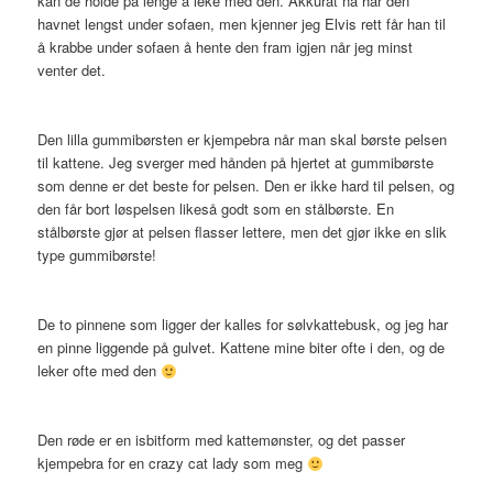
kan de holde på lenge å leke med den. Akkurat nå har den
havnet lengst under sofaen, men kjenner jeg Elvis rett får han til
å krabbe under sofaen å hente den fram igjen når jeg minst
venter det.
Den lilla gummibørsten er kjempebra når man skal børste pelsen
til kattene. Jeg sverger med hånden på hjertet at gummibørste
som denne er det beste for pelsen. Den er ikke hard til pelsen, og
den får bort løspelsen likeså godt som en stålbørste. En
stålbørste gjør at pelsen flasser lettere, men det gjør ikke en slik
type gummibørste!
De to pinnene som ligger der kalles for sølvkattebusk, og jeg har
en pinne liggende på gulvet. Kattene mine biter ofte i den, og de
leker ofte med den
Den røde er en isbitform med kattemønster, og det passer
kjempebra for en crazy cat lady som meg