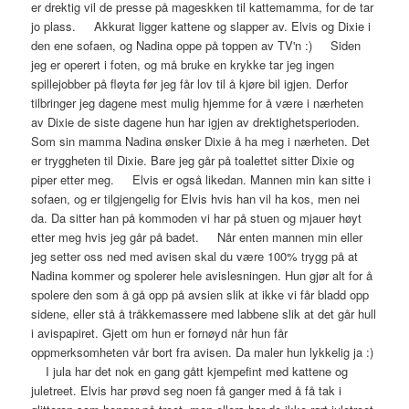
er drektig vil de presse på mageskken til kattemamma, for de tar
jo plass. Akkurat ligger kattene og slapper av. Elvis og Dixie i
den ene sofaen, og Nadina oppe på toppen av TV'n :) Siden
jeg er operert i foten, og må bruke en krykke tar jeg ingen
spillejobber på fløyta før jeg får lov til å kjøre bil igjen. Derfor
tilbringer jeg dagene mest mulig hjemme for å være i nærheten
av Dixie de siste dagene hun har igjen av drektighetsperioden.
Som sin mamma Nadina ønsker Dixie å ha meg i nærheten. Det
er tryggheten til Dixie. Bare jeg går på toalettet sitter Dixie og
piper etter meg. Elvis er også likedan. Mannen min kan sitte i
sofaen, og er tilgjengelig for Elvis hvis han vil ha kos, men nei
da. Da sitter han på kommoden vi har på stuen og mjauer høyt
etter meg hvis jeg går på badet. Når enten mannen min eller
jeg setter oss ned med avisen skal du være 100% trygg på at
Nadina kommer og spolerer hele avislesningen. Hun gjør alt for å
spolere den som å gå opp på avsien slik at ikke vi får bladd opp
sidene, eller stå å tråkkemassere med labbene slik at det går hull
i avispapiret. Gjett om hun er fornøyd når hun får
oppmerksomheten vår bort fra avisen. Da maler hun lykkelig ja :)
I jula har det nok en gang gått kjempefint med kattene og
juletreet. Elvis har prøvd seg noen få ganger med å få tak i