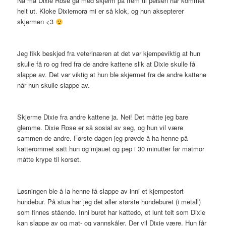
Nå må Dixie Rose gå med skjerm på frem til pelsen har kommet
helt ut. Kloke Dixiemora mi er så klok, og hun aksepterer
skjermen <3
Jeg fikk beskjed fra veterinæren at det var kjempeviktig at hun
skulle få ro og fred fra de andre kattene slik at Dixie skulle få
slappe av. Det var viktig at hun ble skjermet fra de andre kattene
når hun skulle slappe av.
Skjerme Dixie fra andre kattene ja. Nei! Det måtte jeg bare
glemme. Dixie Rose er så sosial av seg, og hun vil være
sammen de andre. Første dagen jeg prøvde å ha henne på
katterommet satt hun og mjauet og pep i 30 minutter før matmor
måtte krype til korset.
Løsningen ble å la henne få slappe av inni et kjempestort
hundebur. På stua har jeg det aller største hundeburet (i metall)
som finnes stående. Inni buret har kattedo, et lunt telt som Dixie
kan slappe av og mat- og vannskåler. Der vil Dixie være. Hun får