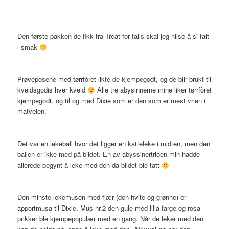
Den første pakken de fikk fra Treat for tails skal jeg hilse å si falt
i smak
Prøveposene med tørrfòret likte de kjempegodt, og de blir brukt til
kveldsgodis hver kveld
Alle tre abysinnerne mine liker tørrfòret
kjempegodt, og til og med Dixie som er den som er mest vrien i
matveien.
Det var en lekeball hvor det ligger en katteleke i midten, men den
ballen er ikke med på bildet. En av abyssinertrioen min hadde
allerede begynt å leke med den da bildet ble tatt
Den minste lekemusen med fjær (den hvite og grønne) er
apportmusa til Dixie. Mus nr.2 den gule med lilla farge og rosa
prikker ble kjempepopulær med en gang. Når de leker med den