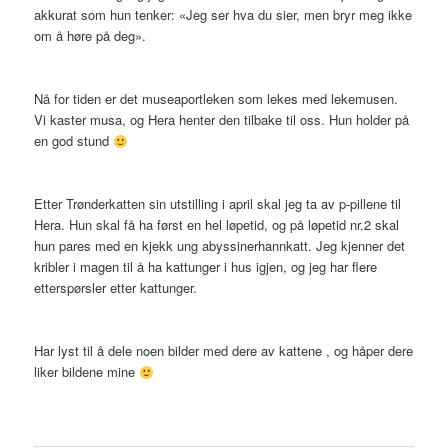
akkurat som hun tenker: «Jeg ser hva du sier, men bryr meg ikke
om å høre på deg».
Nå for tiden er det museaportleken som lekes med lekemusen.
Vi kaster musa, og Hera henter den tilbake til oss. Hun holder på
en god stund
Etter Trønderkatten sin utstilling i april skal jeg ta av p-pillene til
Hera. Hun skal få ha først en hel løpetid, og på løpetid nr.2 skal
hun pares med en kjekk ung abyssinerhannkatt. Jeg kjenner det
kribler i magen til å ha kattunger i hus igjen, og jeg har flere
etterspørsler etter kattunger.
Har lyst til å dele noen bilder med dere av kattene , og håper dere
liker bildene mine