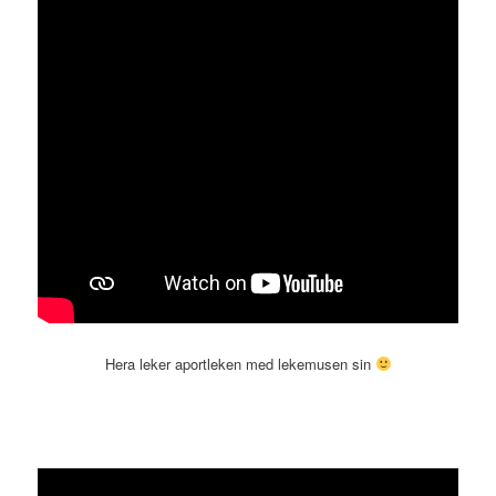
Hera leker aportleken med lekemusen sin