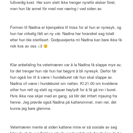
fullverdig kost. Her som slett ikke trenger nyrefòr elsker fòret,
men hun får annet fòr med mer næring i ved siden av.
Formen til Nadina er kjempebra til tross for at hun er nyresyk, og
hun har virkelig fått en ny vår. Nadina har forandret seg totalt
etter hun ble sterilisert. Godpusejenta mi Nadina kan bare ikke få
nok kos av oss <3
Klar anbefaling fra veterinæren var å la Nadina få slappe mye av,
for det trenger hun når hun har begynt å bli nyresyk. Derfor får
hun også lov til å være i hundeburet når hun skal slappe av.
Nadina vil være i hundeburet om natten. Kl.21.00 om kveldene
sitter hun rett og slett og mjauer høylydt for å få gå inn i buret.
Hvis ikke noe skjer med en gang, så blir det irritert mjauing fra
henne. Jeg prøvde også Nadina på katterommet, men nei, det
kunne jeg bare glemme.
Veterinæren mente at siden kattene mine er så sosiale av seg