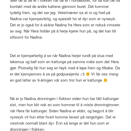
føler de at de er i flokken når de er i hundeburet, for da kan de ha
kontakt med de andre kattene gjennom buret. Det kommer
tydelig frem, og det ser jeg. Veterinæren sa at ro og fred på
Nadina var kjempeviktig, og spesielt for et dyr som er nyresyk.
Det er jo også for å skåne Nadina fra Hera som er nokså vimsete
av seg. Når Hera holder på å herje kjører hun på, og det kan bli
slitsomt for Nadina.
Det er kjempeherlig å se når Nadina herjer rundt på stua med
lekemus og ball som en kattunge på samme måte som det Hera
gjør. Plutselig får hun seg en føyk med å løpe frem og tilbake. Da
er det kjempemoro å se på godpusejenta <3
Vi får oss mang
en god latter av 9-åringen vår som tror hun er kattunge
Nå er jo Nadina dronningen i flokken siden hun har fått kattunger
sist, men hun blir nok en som kommer til å miste dronningtronen
når Hera får kattunger. Siden Nadina er eldst, og begynt å blir
nyresyk vil hun etter hvert komme lavest på rangstigen. Det er
visstnok normalt blant dyr. Enn så lenge er det hun som er
dronningen i flokken.