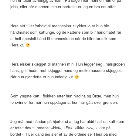
hun er totalt avhengig av ham. På dagen når mannen min er på
jobb, eller når mannen min er bortreist er jeg en bra erstatter.
Hera sitt tillitsforhold til mennesker skyldes jo at hun ble
håndmatet som kattunge, og de kattene som blir håndmatet får
et helt spesielt bånd til menneskene når de blir stor slik som
Hera <3
Hera elsker skjegget til mannen min. Hun legger seg i halsgropen
hans, gnir hodet mot skjegget hans og melkemassere skjegget.
Når hun gjør dette er hun inderlig <3
Som yngste katt i flokken erter hun Nadina og Dixie, men hun
forsvinner fort når hun oppdager at hun har gått over grensen.
Jeg må med hånden på hjertet si at jeg har aldri hatt en katt som
er totalt døv til ordene: «Nei», «Fy», «Ikke lov», «Ikke på
bordet». Hver gang jeg sier et av de ordene ser Hera på meg