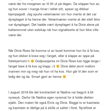
være der fra morgenen av til litt ut på dagen. Da slapper hun av,
og hun sover i mange timer i teltet sitt, spiser og drikker
kjempegodt. Jeg spurte veterinæren om hun mente at det var
dyreplageri å ha henne der. Vetærinæren mente at det slett ikke
var dyreplageri. Det hadde vært dyreplageri å ha Dixie alene på
katterommet uten selskap når hun signaliserte at hun ikke ville
være der.
Når Dixie Rose får komme ut av buret kommer hun for å få kos,
og hun elsker å kose seg i fanget, eller å slappe av oppe på
flatskjermstv’n
Godpusejenta mi Dixie Rose kan ligge lenge i
fanget bare å få kos og klapp <3
Dixie deler jevnt mellom
mannen min og meg når hun vil ha kos. Hun går til den som er
ledig der og da. Smart gjort av henne
I august 2018 ble det konstantert at Nadina var begynt å bli
nyresyk. Derfor får Nadina egen nyremat for å holde dietten
sjakk. Den maten får også Elvis og Dixie. Begge to er kastrater,
og kastrater er dårlige på å skille ut saltet i fòret. Nyrefòret er