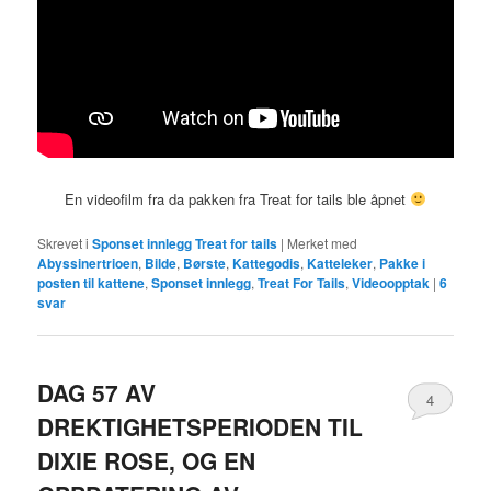
En videofilm fra da pakken fra Treat for tails ble åpnet
Skrevet i
Sponset innlegg Treat for tails
|
Merket med
Abyssinertrioen
,
Bilde
,
Børste
,
Kattegodis
,
Katteleker
,
Pakke i
posten til kattene
,
Sponset innlegg
,
Treat For Tails
,
Videoopptak
|
6
svar
DAG 57 AV
4
DREKTIGHETSPERIODEN TIL
DIXIE ROSE, OG EN