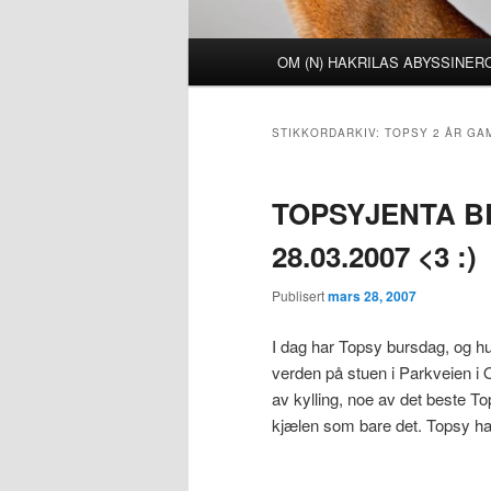
Hovedmeny
OM (N) HAKRILAS ABYSSINE
STIKKORDARKIV:
TOPSY 2 ÅR GA
TOPSYJENTA BL
28.03.2007 <3 :)
Publisert
mars 28, 2007
I dag har Topsy bursdag, og hun
verden på stuen i Parkveien i
av kylling, noe av det beste T
kjælen som bare det. Topsy har