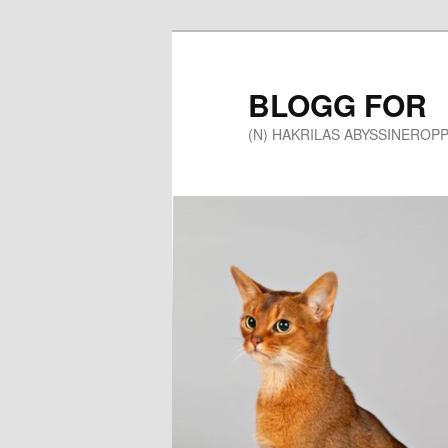
Gå
Gå
direkte
direkte
til
til
BLOGG FOR
hovedinnholdet
sekundærinnholdet
(N) HAKRILAS ABYSSINEROP