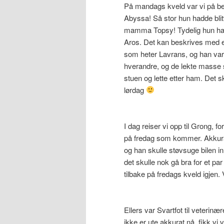
På mandags kveld var vi på be
Abyssa! Så stor hun hadde blit
mamma Topsy! Tydelig hun har
Aros. Det kan beskrives med e
som heter Lavrans, og han var b
hverandre, og de lekte masse
stuen og lette etter ham. Det s
lørdag
I dag reiser vi opp til Grong, f
på fredag som kommer. Akkurat
og han skulle støvsuge bilen inn
det skulle nok gå bra for et par
tilbake på fredags kveld igjen. 
Ellers var Svartfot til veterinæ
ikke er ute akkurat nå, fikk vi