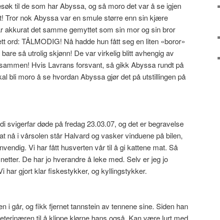
søk til de som har Abyssa, og så moro det var å se igjen
t! Tror nok Abyssa var en smule større enn sin kjære
 akkurat det samme gemyttet som sin mor og sin bror
tt ord: TÅLMODIG! Nå hadde hun fått seg en liten «boror»
are så utrolig skjønn! De var virkelig blitt avhengig av
 sammen! Hvis Lavrans forsvant, så gikk Abyssa rundt på
kal bli moro å se hvordan Abyssa gjør det på utstillingen på
ordi svigerfar døde på fredag 23.03.07, og det er begravelse
 nå i vårsolen står Halvard og vasker vinduene på bilen,
vendig. Vi har fått husverten vår til å gi kattene mat. Så
 netter. De har jo hverandre å leke med. Selv er jeg jo
Vi har gjort klar fiskestykker, og kyllingstykker.
ren i går, og fikk fjernet tannstein av tennene sine. Siden han
 veterinæren til å klippe klørne hans også. Kan være lurt med