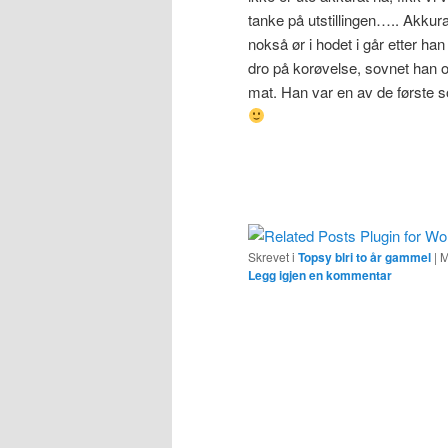
tanke på utstillingen….. Akkur
nokså ør i hodet i går etter h
dro på korøvelse, sovnet han ov
mat. Han var en av de første
Skrevet i
Topsy blri to år gammel
|
M
Legg igjen en kommentar