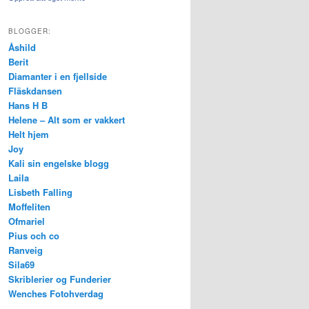
BLOGGER:
Åshild
Berit
Diamanter i en fjellside
Fläskdansen
Hans H B
Helene – Alt som er vakkert
Helt hjem
Joy
Kali sin engelske blogg
Laila
Lisbeth Falling
Moffeliten
Ofmariel
Pius och co
Ranveig
Sila69
Skriblerier og Funderier
Wenches Fotohverdag