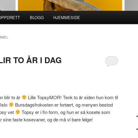
ROPPDRETT
BLOGG
HJEMMESIDE
MMEL
IR TO ÅR I DAG
 blir to år
Lille TopsyMOR! Tenk to år siden hun kom til
 Oslo
Bursdagsfrokosten er fortært, og menyen bestod
opsy vet
Topsy er i fin form, og hun er så kosete som
 sine faste kosevaner, og de må vi bare følge!