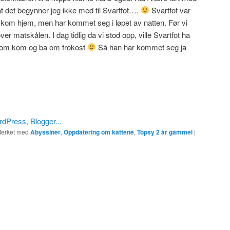
at det begynner jeg ikke med til Svartfot….
Svartfot var
an kom hjem, men har kommet seg i løpet av natten. Før vi
er matskålen. I dag tidlig da vi stod opp, ville Svartfot ha
 som kom og ba om frokost
Så han har kommet seg ja
erket med
Abyssiner
,
Oppdatering om kattene
,
Topsy 2 år gammel
|