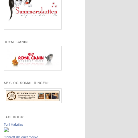
ROYAL CANIN:
ABY- OG SOMALIRINGEN:
FACEBOOK:
Toril Hakrilas
Opprett ditt eget merke