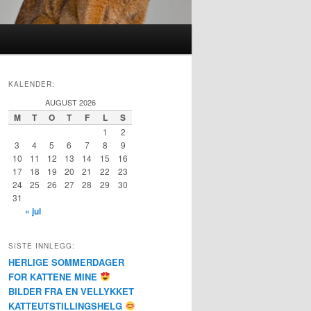
KALENDER:
AUGUST 2026
M
T
O
T
F
L
S
1
2
3
4
5
6
7
8
9
10
11
12
13
14
15
16
17
18
19
20
21
22
23
24
25
26
27
28
29
30
31
« jul
SISTE INNLEGG:
HERLIGE SOMMERDAGER
FOR KATTENE MINE
BILDER FRA EN VELLYKKET
KATTEUTSTILLINGSHELG