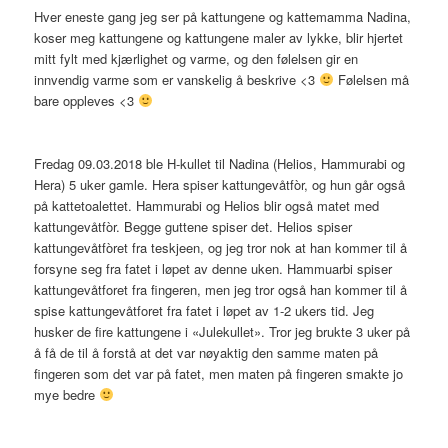
Hver eneste gang jeg ser på kattungene og kattemamma Nadina,
koser meg kattungene og kattungene maler av lykke, blir hjertet
mitt fylt med kjærlighet og varme, og den følelsen gir en
innvendig varme som er vanskelig å beskrive <3
Følelsen må
bare oppleves <3
Fredag 09.03.2018 ble H-kullet til Nadina (Helios, Hammurabi og
Hera) 5 uker gamle. Hera spiser kattungevåtfòr, og hun går også
på kattetoalettet. Hammurabi og Helios blir også matet med
kattungevåtfòr. Begge guttene spiser det. Helios spiser
kattungevåtfòret fra teskjeen, og jeg tror nok at han kommer til å
forsyne seg fra fatet i løpet av denne uken. Hammuarbi spiser
kattungevåtforet fra fingeren, men jeg tror også han kommer til å
spise kattungevåtforet fra fatet i løpet av 1-2 ukers tid. Jeg
husker de fire kattungene i «Julekullet». Tror jeg brukte 3 uker på
å få de til å forstå at det var nøyaktig den samme maten på
fingeren som det var på fatet, men maten på fingeren smakte jo
mye bedre