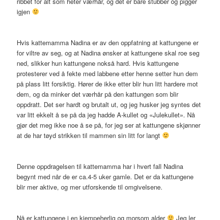
ribbet for alt som heter værhår, og det er bare stubber og pigger
igjen
Hvis kattemamma Nadina er av den oppfatning at kattungene er
for viltre av seg, og at Nadina ønsker at kattungene skal roe seg
ned, slikker hun kattungene nokså hard. Hvis kattungene
protesterer ved å fekte med labbene etter henne setter hun dem
på plass litt forsiktig. Hører de ikke etter blir hun litt hardere mot
dem, og da minker det værhår på den kattungen som blir
oppdratt. Det ser hardt og brutalt ut, og jeg husker jeg syntes det
var litt ekkelt å se på da jeg hadde A-kullet og «Julekullet». Nå
gjør det meg ikke noe å se på, for jeg ser at kattungene skjønner
at de har tøyd strikken til mammen sin litt for langt
Denne oppdragelsen til kattemamma har i hvert fall Nadina
begynt med når de er ca.4-5 uker gamle. Det er da kattungene
blir mer aktive, og mer utforskende til omgivelsene.
Nå er kattungene i en kjempeherlig og morsom alder
Jeg ler