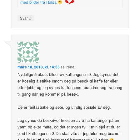
med bilder fra Halsa
↓
Svar
mars 18, 2018, kl. 14:35
sa
Irene
:
Nydelige 5 ukers bilder av kattungene <3 Jeg synes det
er koselig å stikke innom deg på besøk til kaffe før eller
etter jobb, og jeg synes kattungene forandrer seg fra gang
til gang når jeg kommer på besøk.
De er fantastsike og søte, og utrolig sosiale av seg.
Jeg synes du beskriver følelsen av å ha kattunger på en
varm og ekte måte, og det er ingen tvil i min sjel at du er
glad i kattungene <3 Du skal vite at jeg føler meg beæret
av å få lov til å bli kjent med kattungene til Nadina