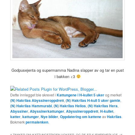
Godpusejenta og supermamma Nadina slapper av og tar en pust
i bakken <3
Dette innlegget ble skrevet i
Kattungene i H-kullet 5 uker
og merket
(N) Hakrilas Abyssineroppdrett
,
(N) Hakrilas H-kull 5 uker gamle
,
(N) Hakrilas Hammurabi
,
(N) Hakrilas Helios
,
(N) Hakrilas Hera
,
Abyssiner
,
Abyssinerkattunger
,
Abyssineroppdrett
,
H-kullet
,
katter
,
kattunger
,
Nye bilder
,
Oppdatering om kattene
av
Hakrilas
.
Bokmerk
permalenken
.
2 TANKER OM “
KATTUNGETRIOEN VOKSER, OG DE ER KJEMPEHERLIGE <3