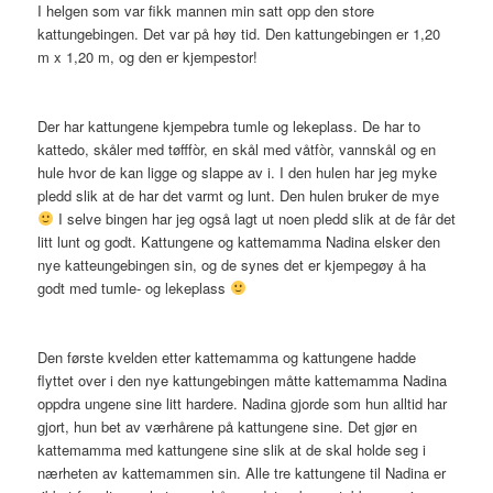
I helgen som var fikk mannen min satt opp den store
kattungebingen. Det var på høy tid. Den kattungebingen er 1,20
m x 1,20 m, og den er kjempestor!
Der har kattungene kjempebra tumle og lekeplass. De har to
kattedo, skåler med tøfffòr, en skål med våtfòr, vannskål og en
hule hvor de kan ligge og slappe av i. I den hulen har jeg myke
pledd slik at de har det varmt og lunt. Den hulen bruker de mye
I selve bingen har jeg også lagt ut noen pledd slik at de får det
litt lunt og godt. Kattungene og kattemamma Nadina elsker den
nye katteungebingen sin, og de synes det er kjempegøy å ha
godt med tumle- og lekeplass
Den første kvelden etter kattemamma og kattungene hadde
flyttet over i den nye kattungebingen måtte kattemamma Nadina
oppdra ungene sine litt hardere. Nadina gjorde som hun alltid har
gjort, hun bet av værhårene på kattungene sine. Det gjør en
kattemamma med kattungene sine slik at de skal holde seg i
nærheten av kattemammen sin. Alle tre kattungene til Nadina er