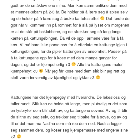
godt av de småklovnene mine. Man kan sammenlikne dem med
et menneskebarn på 2-3 år. De holder på å lære seg å spise selv
og de holder på å lære seg å bruke kattetoalettet
Det første de
gjør når vi kommer inn på rommet for å slå på lyset om morgenen
er at de står på baklabbene, og de strekker seg så lang langs
kanten på kattungebingen. Da vil de opp i armene våre for å få
kos. Vi må bare ikke prøve oss for å etterlate en kattunge igjen i
kattungebingen, for da pipier kattungen av ensomhet. Passer på
å ta kattungene opp for å kose med dem mange ganger for
dagen, og det er kjempeherlig <3
Alle tre kattungene maler
kjempehøyt <3
Når jeg får kose med dem slik blir jeg rett og
slett varm innvendig av kjærlighet og lykke <3
Kattungene har det kjempegøy med hverandre. De lekesloss og
tuller rundt. Slik kan de holde på lenge, men plutselig er det som
en lysbryter som blir slått av, og kattungene sovner. Av og til blir
de slitne av seg selv, og trekker seg tilbake for å sove, og av og
til er det mamma Nadina som må roe dem ned. Nadina legger
seg sammen dem, og koser seg kjempemasse med ungene sine
<3