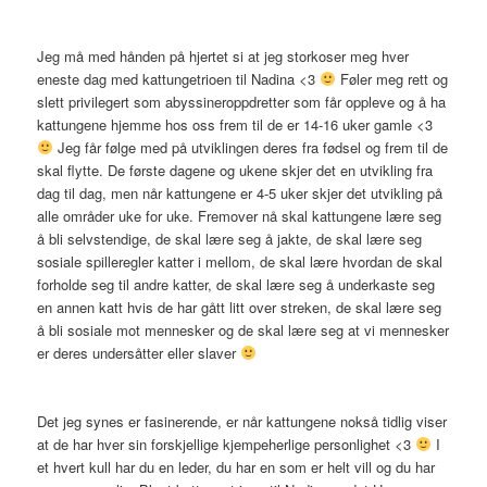
Jeg må med hånden på hjertet si at jeg storkoser meg hver
eneste dag med kattungetrioen til Nadina <3
Føler meg rett og
slett privilegert som abyssineroppdretter som får oppleve og å ha
kattungene hjemme hos oss frem til de er 14-16 uker gamle <3
Jeg får følge med på utviklingen deres fra fødsel og frem til de
skal flytte. De første dagene og ukene skjer det en utvikling fra
dag til dag, men når kattungene er 4-5 uker skjer det utvikling på
alle områder uke for uke. Fremover nå skal kattungene lære seg
å bli selvstendige, de skal lære seg å jakte, de skal lære seg
sosiale spilleregler katter i mellom, de skal lære hvordan de skal
forholde seg til andre katter, de skal lære seg å underkaste seg
en annen katt hvis de har gått litt over streken, de skal lære seg
å bli sosiale mot mennesker og de skal lære seg at vi mennesker
er deres undersåtter eller slaver
Det jeg synes er fasinerende, er når kattungene nokså tidlig viser
at de har hver sin forskjellige kjempeherlige personlighet <3
I
et hvert kull har du en leder, du har en som er helt vill og du har