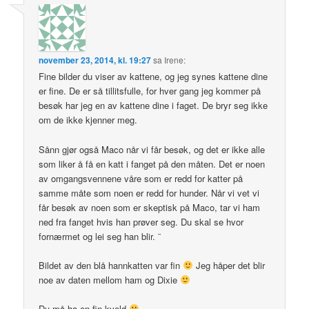
november 23, 2014, kl. 19:27
sa
Irene
:
Fine bilder du viser av kattene, og jeg synes kattene dine
er fine. De er så tillitsfulle, for hver gang jeg kommer på
besøk har jeg en av kattene dine i faget. De bryr seg ikke
om de ikke kjenner meg.
Sånn gjør også Maco når vi får besøk, og det er ikke alle
som liker å få en katt i fanget på den måten. Det er noen
av omgangsvennene våre som er redd for katter på
samme måte som noen er redd for hunder. Når vi vet vi
får besøk av noen som er skeptisk på Maco, tar vi ham
ned fra fanget hvis han prøver seg. Du skal se hvor
fornærmet og lei seg han blir. ¨
Bildet av den blå hannkatten var fin
Jeg håper det blir
noe av daten mellom ham og Dixie
Du må ha en fin kveld