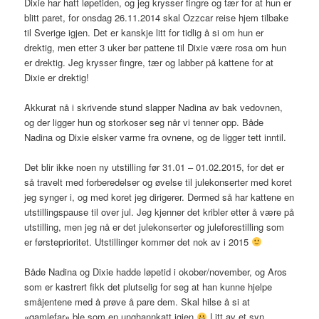
Dixie har hatt løpetiden, og jeg krysser fingre og tær for at hun er
blitt paret, for onsdag 26.11.2014 skal Ozzcar reise hjem tilbake
til Sverige igjen. Det er kanskje litt for tidlig å si om hun er
drektig, men etter 3 uker bør pattene til Dixie være rosa om hun
er drektig. Jeg krysser fingre, tær og labber på kattene for at
Dixie er drektig!
Akkurat nå i skrivende stund slapper Nadina av bak vedovnen,
og der ligger hun og storkoser seg når vi tenner opp. Både
Nadina og Dixie elsker varme fra ovnene, og de ligger tett inntil.
Det blir ikke noen ny utstilling før 31.01 – 01.02.2015, for det er
så travelt med forberedelser og øvelse til julekonserter med koret
jeg synger i, og med koret jeg dirigerer. Dermed så har kattene en
utstillingspause til over jul. Jeg kjenner det kribler etter å være på
utstilling, men jeg nå er det julekonserter og juleforestilling som
er førsteprioritet. Utstillinger kommer det nok av i 2015
Både Nadina og Dixie hadde løpetid i okober/november, og Aros
som er kastrert fikk det plutselig for seg at han kunne hjelpe
småjentene med å prøve å pare dem. Skal hilse å si at
«gamlefar» ble som en unghannkatt igjen
Litt av et syn.