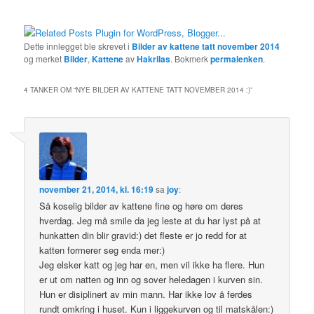
Dette innlegget ble skrevet i
Bilder av kattene tatt november 2014
og merket
Bilder
,
Kattene
av
Hakrilas
. Bokmerk
permalenken
.
4 TANKER OM “
NYE BILDER AV KATTENE TATT NOVEMBER 2014 :)
”
november 21, 2014, kl. 16:19
sa
joy
:
Så koselig bilder av kattene fine og høre om deres
hverdag. Jeg må smile da jeg leste at du har lyst på at
hunkatten din blir gravid:) det fleste er jo redd for at
katten formerer seg enda mer:)
Jeg elsker katt og jeg har en, men vil ikke ha flere. Hun
er ut om natten og inn og sover heledagen i kurven sin.
Hun er disiplinert av min mann. Har ikke lov å ferdes
rundt omkring i huset. Kun i liggekurven og til matskålen:)