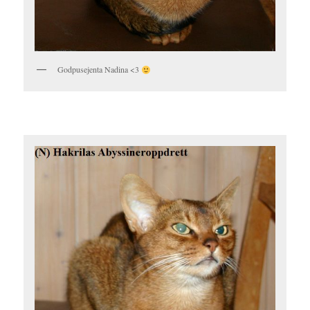
Godpusejenta Nadina <3