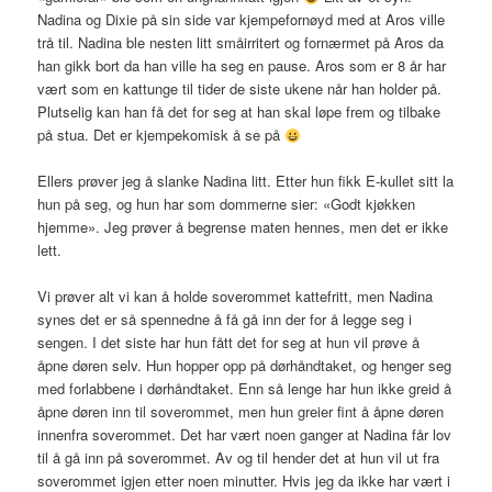
Nadina og Dixie på sin side var kjempefornøyd med at Aros ville
trå til. Nadina ble nesten litt småirritert og fornærmet på Aros da
han gikk bort da han ville ha seg en pause. Aros som er 8 år har
vært som en kattunge til tider de siste ukene når han holder på.
Plutselig kan han få det for seg at han skal løpe frem og tilbake
på stua. Det er kjempekomisk å se på
Ellers prøver jeg å slanke Nadina litt. Etter hun fikk E-kullet sitt la
hun på seg, og hun har som dommerne sier: «Godt kjøkken
hjemme». Jeg prøver å begrense maten hennes, men det er ikke
lett.
Vi prøver alt vi kan å holde soverommet kattefritt, men Nadina
synes det er så spennedne å få gå inn der for å legge seg i
sengen. I det siste har hun fått det for seg at hun vil prøve å
åpne døren selv. Hun hopper opp på dørhåndtaket, og henger seg
med forlabbene i dørhåndtaket. Enn så lenge har hun ikke greid å
åpne døren inn til soverommet, men hun greier fint å åpne døren
innenfra soverommet. Det har vært noen ganger at Nadina får lov
til å gå inn på soverommet. Av og til hender det at hun vil ut fra
soverommet igjen etter noen minutter. Hvis jeg da ikke har vært i