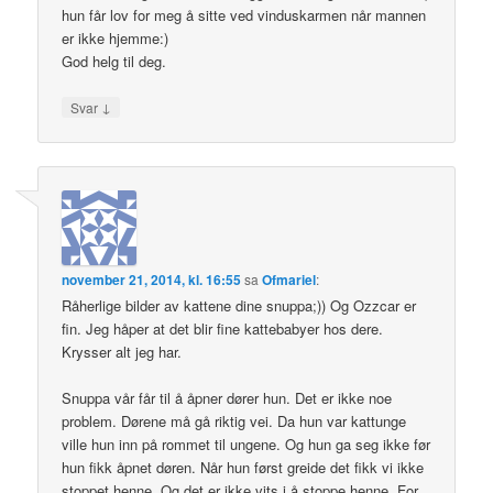
hun får lov for meg å sitte ved vinduskarmen når mannen
er ikke hjemme:)
God helg til deg.
↓
Svar
november 21, 2014, kl. 16:55
sa
Ofmariel
:
Råherlige bilder av kattene dine snuppa;)) Og Ozzcar er
fin. Jeg håper at det blir fine kattebabyer hos dere.
Krysser alt jeg har.
Snuppa vår får til å åpner dører hun. Det er ikke noe
problem. Dørene må gå riktig vei. Da hun var kattunge
ville hun inn på rommet til ungene. Og hun ga seg ikke før
hun fikk åpnet døren. Når hun først greide det fikk vi ikke
stoppet henne. Og det er ikke vits i å stoppe henne. For