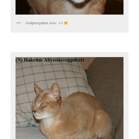
Godpusegutten Aros <3