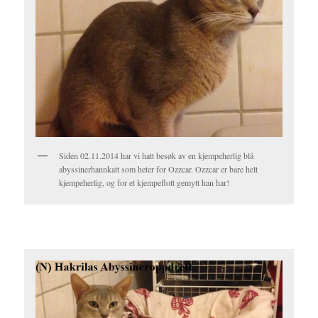
Siden 02.11.2014 har vi hatt besøk av en kjempeherlig blå
abyssinerhannkatt som heter for Ozzcar. Ozzcar er bare helt
kjempeherlig, og for et kjempeflott gemytt han har!