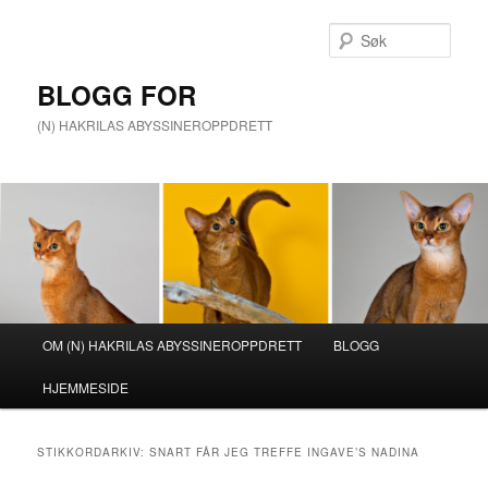
Gå
Gå
direkte
direkte
Søk
til
til
hovedinnholdet
sekundærinnholdet
BLOGG FOR
(N) HAKRILAS ABYSSINEROPPDRETT
Hovedmeny
OM (N) HAKRILAS ABYSSINEROPPDRETT
BLOGG
HJEMMESIDE
STIKKORDARKIV:
SNART FÅR JEG TREFFE INGAVE’S NADINA