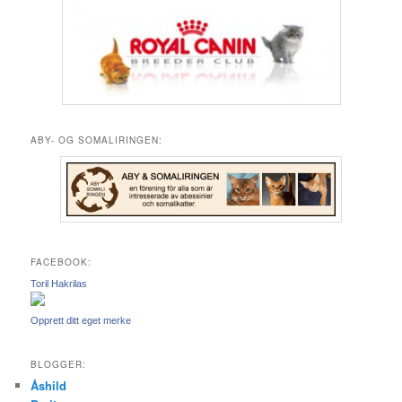
ABY- OG SOMALIRINGEN:
FACEBOOK:
Toril Hakrilas
Opprett ditt eget merke
BLOGGER:
Åshild