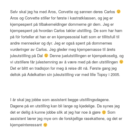
Selv skal jeg ha med Aros, Corvette og sønnen deres Carlos
Aros og Corvette stiller for første i kastratklassen, og jeg er
kjempespent på tilbakemeldinger dommerne gir dem. Jeg er
kjempespent på hvordan Carlos takler utstilling. De som har ham
på fór forteller at han er en kjempesosial katt som er tillitsfull til
andre mennesker og dyr. Jeg er også spent på dommernes
vurderinger av Carlos. Jeg gleder meg kjempemasse til årets
juleutstilling på Dal
Denne juelutstillingen er kjempekoselig, og
vi utstillere får julestemning av å være med på den utstillingen
Det er blitt en tradisjon for meg å reise dit nå. Første gang jeg
deltok på Adelkatten sin juleutstilling var med lille Topsy i 2005.
I år skal jeg jobbe som assistent begge utstillingsdagene.
Dagene på en utstilling kan bli lange og kjedelige. Da synes jeg
det er deilig å kunne jobbe slik at jeg har noe å gjøre
Som
assistent lærer jeg mye om de forskjellige rasekattene, og det er
kjempeinteressant