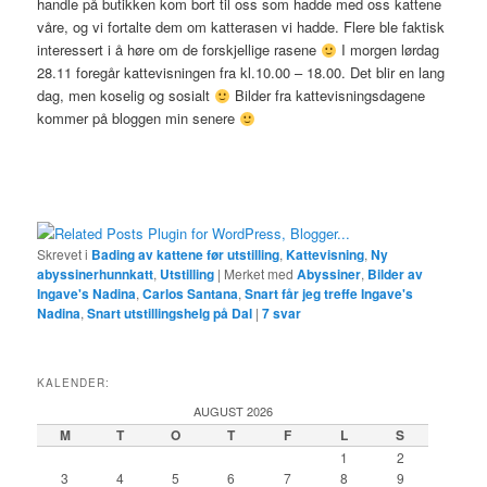
handle på butikken kom bort til oss som hadde med oss kattene
våre, og vi fortalte dem om katterasen vi hadde. Flere ble faktisk
interessert i å høre om de forskjellige rasene
I morgen lørdag
28.11 foregår kattevisningen fra kl.10.00 – 18.00. Det blir en lang
dag, men koselig og sosialt
Bilder fra kattevisningsdagene
kommer på bloggen min senere
Skrevet i
Bading av kattene før utstilling
,
Kattevisning
,
Ny
abyssinerhunnkatt
,
Utstilling
|
Merket med
Abyssiner
,
Bilder av
Ingave's Nadina
,
Carlos Santana
,
Snart får jeg treffe Ingave's
Nadina
,
Snart utstillingshelg på Dal
|
7
svar
KALENDER:
AUGUST 2026
M
T
O
T
F
L
S
1
2
3
4
5
6
7
8
9