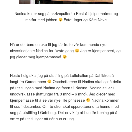
Nadina koser seg på skrivepulten!:) Best å hjelpe matmor og
matfar med jobben
Foto: Inger og Kåre Nave
Nå er det bare en uke til jeg får treffe vår kommende nye
abyssinerjente Nadina for første gang
Jeg er kjempespent, og
jeg gleder meg kjempemasse!
Neste helg skal jeg på utstilling på Letlohallen på Dal ikke så
langt fra Gardermoen
Oppdretterene til Nadina skal også delta
på utstillingen med Nadina og faren til Nadina. Nadina stiller i
ungdyrsklasse (kattunger fra 3 mnd – 6 mnd). Jeg gleder meg
kjempemasse til å se vår nye lille prinsesse
Nadina kommer
til oss i desember. Om to uker skal oppdretterene ta henne med
seg på utstilling i Gøteborg. Det er viktig at hun får trening på å
være på utstillinger nå når hun er ung.