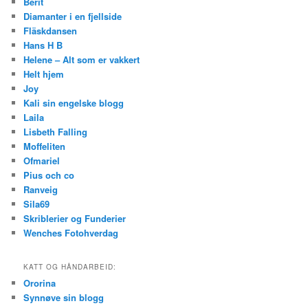
Berit
Diamanter i en fjellside
Fläskdansen
Hans H B
Helene – Alt som er vakkert
Helt hjem
Joy
Kali sin engelske blogg
Laila
Lisbeth Falling
Moffeliten
Ofmariel
Pius och co
Ranveig
Sila69
Skriblerier og Funderier
Wenches Fotohverdag
KATT OG HÅNDARBEID:
Ororina
Synnøve sin blogg