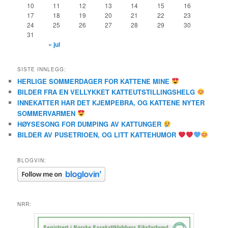
10
11
12
13
14
15
16
17
18
19
20
21
22
23
24
25
26
27
28
29
30
31
« jul
SISTE INNLEGG:
HERLIGE SOMMERDAGER FOR KATTENE MINE
BILDER FRA EN VELLYKKET KATTEUTSTILLINGSHELG
INNEKATTER HAR DET KJEMPEBRA, OG KATTENE NYTER
SOMMERVARMEN
HØYSESONG FOR DUMPING AV KATTUNGER
BILDER AV PUSETRIOEN, OG LITT KATTEHUMOR
BLOGVIN:
NRR: