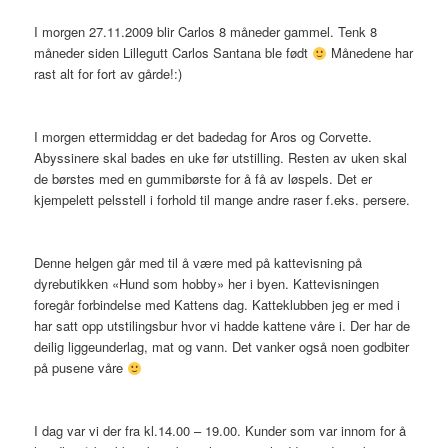
I morgen 27.11.2009 blir Carlos 8 måneder gammel. Tenk 8
måneder siden Lillegutt Carlos Santana ble født
Månedene har
rast alt for fort av gårde!:)
I morgen ettermiddag er det badedag for Aros og Corvette.
Abyssinere skal bades en uke før utstilling. Resten av uken skal
de børstes med en gummibørste for å få av løspels. Det er
kjempelett pelsstell i forhold til mange andre raser f.eks. persere.
Denne helgen går med til å være med på kattevisning på
dyrebutikken «Hund som hobby» her i byen. Kattevisningen
foregår forbindelse med Kattens dag. Katteklubben jeg er med i
har satt opp utstilingsbur hvor vi hadde kattene våre i. Der har de
deilig liggeunderlag, mat og vann. Det vanker også noen godbiter
på pusene våre
I dag var vi der fra kl.14.00 – 19.00. Kunder som var innom for å