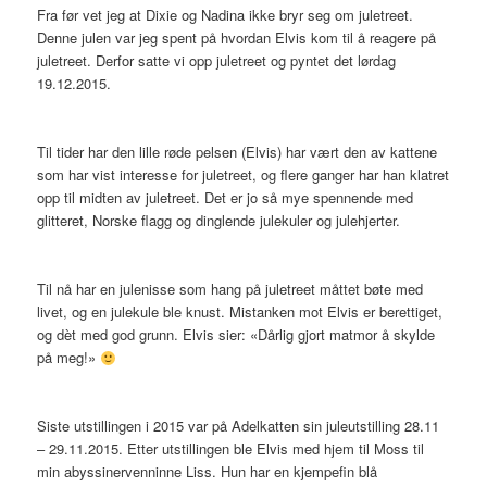
Fra før vet jeg at Dixie og Nadina ikke bryr seg om juletreet.
Denne julen var jeg spent på hvordan Elvis kom til å reagere på
juletreet. Derfor satte vi opp juletreet og pyntet det lørdag
19.12.2015.
Til tider har den lille røde pelsen (Elvis) har vært den av kattene
som har vist interesse for juletreet, og flere ganger har han klatret
opp til midten av juletreet. Det er jo så mye spennende med
glitteret, Norske flagg og dinglende julekuler og julehjerter.
Til nå har en julenisse som hang på juletreet måttet bøte med
livet, og en julekule ble knust. Mistanken mot Elvis er berettiget,
og dèt med god grunn. Elvis sier: «Dårlig gjort matmor å skylde
på meg!»
Siste utstillingen i 2015 var på Adelkatten sin juleutstilling 28.11
– 29.11.2015. Etter utstillingen ble Elvis med hjem til Moss til
min abyssinervenninne Liss. Hun har en kjempefin blå