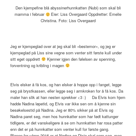
Den kjempefine blå abyssinerhunnkatten (Nubi) som skal bli
mamma i februar
Eier: Liss Overgaard Oppdretter: Emelie
Christina. Foto: Liss Overgaard
Jeg er kjempeglad over at jeg skal bli «bestemor», og jeg er
kjempeglad på Liss sine vegne som venter sitt første kull under
sitt eget oppdrett
Kjenner igjen den følelsen av spenning,
forventning og kribling i magen
Elvis elsker å få kos, og han elsker å hoppe opp i fanget, legge
seg på brystkassen, eller legge seg i armkroken for å få kos. Da
maler han slik at han nesten sprekker <3 :) Da Elvis kom hjem
hadde Nadina løpetid, og Elvis var ikke sen om å kjenne sin
besøkelsestid på Nadina. Jeg er 80% sikker på at Elvis og
Nadina paret seg, men hos hunnkatter som har født kattunger
tidligere, er det vanskeligere å se om hunnkatten har rosa patter
enn det er på hunnkatter som venter kull for første gang.
Planen for våren 2016 er at Nadina og Dixie skal pare seg, men