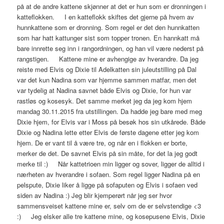
på at de andre kattene skjønner at det er hun som er dronningen i
katteflokken. I en katteflokk skiftes det gjerne på hvem av
hunnkattene som er dronning. Som regel er det den hunnkatten
som har hatt kattunger sist som topper tronen. En hannkatt må
bare innrette seg inn i rangordningen, og han vil være nederst på
rangstigen. Kattene mine er avhengige av hverandre. Da jeg
reiste med Elvis og Dixie til Adelkatten sin juleutstilling på Dal
var det kun Nadina som var hjemme sammen matfar, men det
var tydelig at Nadina savnet både Elvis og Dixie, for hun var
rastløs og kosesyk. Det samme merket jeg da jeg kom hjem
mandag 30.11.2015 fra utstillingen. Da hadde jeg bare med meg
Dixie hjem, for Elvis var i Moss på besøk hos sin utkårede. Både
Dixie og Nadina lette etter Elvis de første dagene etter jeg kom
hjem. De er vant til å være tre, og når en i flokken er borte,
merker de det. De savnet Elvis på sin måte, for det la jeg godt
merke til :) Når kattetrioen min ligger og sover, ligger de alltid i
nærheten av hverandre i sofaen. Som regel ligger Nadina på en
pelspute, Dixie liker å ligge på sofaputen og Elvis i sofaen ved
siden av Nadina :) Jeg blir kjemperørt når jeg ser hvor
sammensveiset kattene mine er, selv om de er selvstendige <3
:) Jeg elsker alle tre kattene mine, og kosepusene Elvis, Dixie