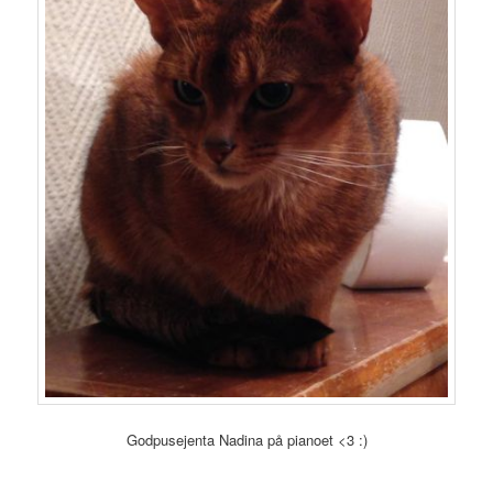
Godpusejenta Nadina på pianoet <3 :)