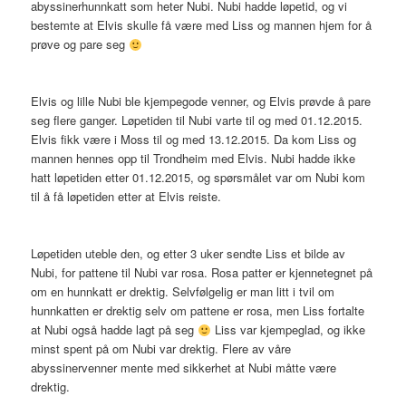
abyssinerhunnkatt som heter Nubi. Nubi hadde løpetid, og vi
bestemte at Elvis skulle få være med Liss og mannen hjem for å
prøve og pare seg
Elvis og lille Nubi ble kjempegode venner, og Elvis prøvde å pare
seg flere ganger. Løpetiden til Nubi varte til og med 01.12.2015.
Elvis fikk være i Moss til og med 13.12.2015. Da kom Liss og
mannen hennes opp til Trondheim med Elvis. Nubi hadde ikke
hatt løpetiden etter 01.12.2015, og spørsmålet var om Nubi kom
til å få løpetiden etter at Elvis reiste.
Løpetiden uteble den, og etter 3 uker sendte Liss et bilde av
Nubi, for pattene til Nubi var rosa. Rosa patter er kjennetegnet på
om en hunnkatt er drektig. Selvfølgelig er man litt i tvil om
hunnkatten er drektig selv om pattene er rosa, men Liss fortalte
at Nubi også hadde lagt på seg
Liss var kjempeglad, og ikke
minst spent på om Nubi var drektig. Flere av våre
abyssinervenner mente med sikkerhet at Nubi måtte være
drektig.