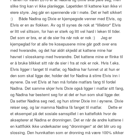
slike ting kan vi ikke planlegge. Løpetiden til kattene kan ikke vi
eiere styre. Jeg går en spennende vår i møte. Det er helt sikkert
:) Både Nadina og Dixie er kjempegode venner med Elvis, og
Elvis er en av flokken. Av og til synes de nok at "lillebror" Elvis
er litt vel slitsom, for han er sterk og litt vel hard i leken til tider.
Det som er bra, er at de sier fra når nok er nok :) Jeg er
kjempeglad for at alle tre kosepusene mine går godt over ens
med hverandre, og det har aldri skjedd at kattene mine har
havnet i slosskamp med hverandre. Det kattene mine er flinke til
er å bruke blikket sitt når de sier i fra at nok er nok. Hvis f.eks.
Elvis ligger i fanget til matfar, og Nadina har funnet ut at hun er
den som skal ligge der, holder det for Nadina å stirre Elvis inn i
øynene. Da vet Elvis at han må forlate matfars fang til fordel
Nadina. Det samme skjer hvis Dixie også ligger i matfar sitt fang,
og Nadina har bestemt seg for at det er hun som skal ligge der.
Da setter Nadina seg ned, og hun stirrer Dixie inn i øynene. Dixie
reiser seg, og lar mamma Nadina få fanget til matfar. Dette er
et eksempel på det sosiale samspillet i en katteflokk hvor de
aksepterer at Nadina er dronningen. Det er når de andre kattene i
en kattflokk ikke underkaster seg "dronningen" at det blir uro og
slossing. Den hunnkatten som er dronning må være 100% sikker