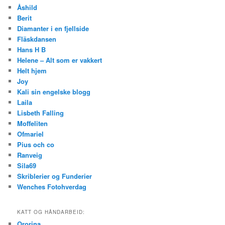
Åshild
Berit
Diamanter i en fjellside
Fläskdansen
Hans H B
Helene – Alt som er vakkert
Helt hjem
Joy
Kali sin engelske blogg
Laila
Lisbeth Falling
Moffeliten
Ofmariel
Pius och co
Ranveig
Sila69
Skriblerier og Funderier
Wenches Fotohverdag
KATT OG HÅNDARBEID:
Ororina