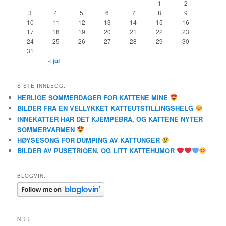
1
2
3
4
5
6
7
8
9
10
11
12
13
14
15
16
17
18
19
20
21
22
23
24
25
26
27
28
29
30
31
« jul
SISTE INNLEGG:
HERLIGE SOMMERDAGER FOR KATTENE MINE
BILDER FRA EN VELLYKKET KATTEUTSTILLINGSHELG
INNEKATTER HAR DET KJEMPEBRA, OG KATTENE NYTER
SOMMERVARMEN
HØYSESONG FOR DUMPING AV KATTUNGER
BILDER AV PUSETRIOEN, OG LITT KATTEHUMOR
BLOGVIN:
NRR: