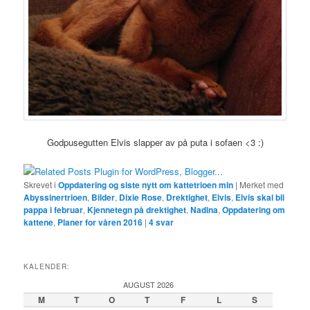
Godpusegutten Elvis slapper av på puta i sofaen <3 :)
Skrevet i
Oppdatering og siste nytt om kattetrioen min
|
Merket med
Abyssinertrioen
,
Bilder
,
Dixie Rose
,
Drektighet
,
Elvis
,
Elvis skal bli
pappa i februar
,
Kjennetegn på drektighet
,
Nadina
,
Oppdatering om
kattene
,
Planer for våren 2016
|
4
svar
KALENDER:
AUGUST 2026
M
T
O
T
F
L
S