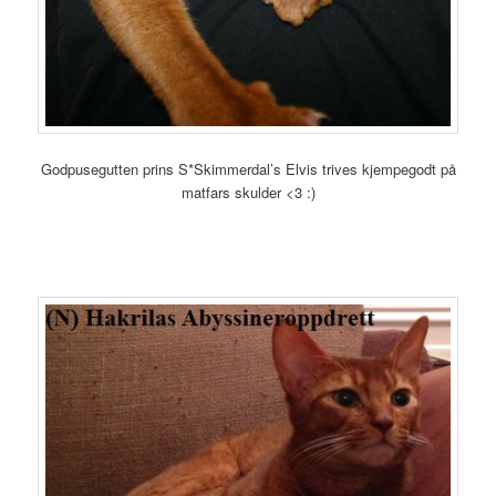
Godpusegutten prins S*Skimmerdal’s Elvis trives kjempegodt på
matfars skulder <3 :)