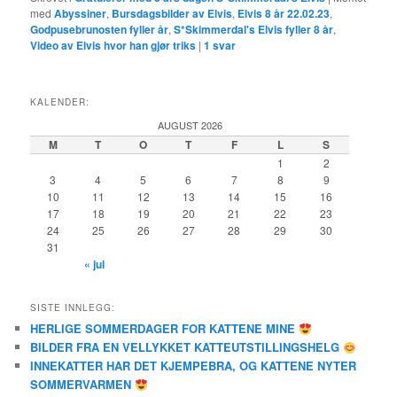
med
Abyssiner
,
Bursdagsbilder av Elvis
,
Elvis 8 år 22.02.23
,
Godpusebrunosten fyller år
,
S*Skimmerdal's Elvis fyller 8 år
,
Video av Elvis hvor han gjør triks
|
1
svar
KALENDER:
AUGUST 2026
M
T
O
T
F
L
S
1
2
3
4
5
6
7
8
9
10
11
12
13
14
15
16
17
18
19
20
21
22
23
24
25
26
27
28
29
30
31
« jul
SISTE INNLEGG:
HERLIGE SOMMERDAGER FOR KATTENE MINE
BILDER FRA EN VELLYKKET KATTEUTSTILLINGSHELG
INNEKATTER HAR DET KJEMPEBRA, OG KATTENE NYTER
SOMMERVARMEN