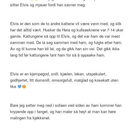
sitter Elvis og mjauer fordi han savner meg.
Elvis er den som de to andre kattene vil være venn med, og slik
har det alltid vært. Husker da Hera og kullsøsknene var 7-14 uker
gamle. Kattungene så opp til Elvis, og det var ham de var mest
sammen med. De la seg sammen med ham, og fulgte etter ham.
Av og til kunne han bli lei, og da gikk han sin vei. Det gikk ikke
lang tid før kattungene fant ham for så å oppsøke ham.
Elvis er en kjempegod, snill, kjælen, leken, utspekulert,
godhjertet, litt dumsnill, omsorgsfull, matglad og kosekatt uten
like
Bare jeg setter meg ned i sofaen ved siden av ham kommer han
krypende opp i fanget, og han maler så høyt at man kan høre
malingen fra kjøkkenet.