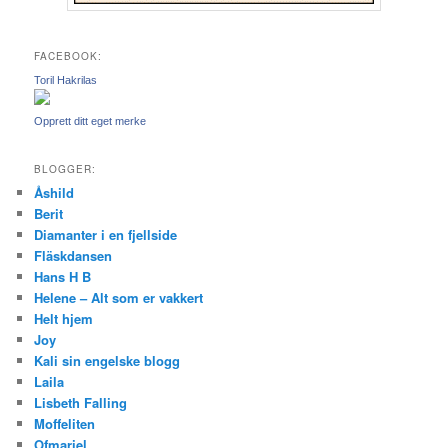
FACEBOOK:
Toril Hakrilas
Opprett ditt eget merke
BLOGGER:
Åshild
Berit
Diamanter i en fjellside
Fläskdansen
Hans H B
Helene – Alt som er vakkert
Helt hjem
Joy
Kali sin engelske blogg
Laila
Lisbeth Falling
Moffeliten
Ofmariel