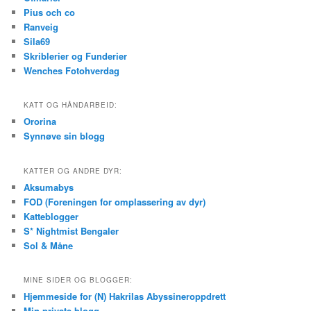
Pius och co
Ranveig
Sila69
Skriblerier og Funderier
Wenches Fotohverdag
KATT OG HÅNDARBEID:
Ororina
Synnøve sin blogg
KATTER OG ANDRE DYR:
Aksumabys
FOD (Foreningen for omplassering av dyr)
Katteblogger
S* Nightmist Bengaler
Sol & Måne
MINE SIDER OG BLOGGER:
Hjemmeside for (N) Hakrilas Abyssineroppdrett
Min private blogg