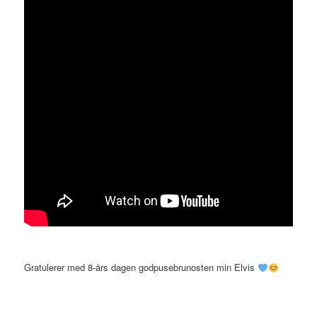
Gratulerer med 8-års dagen godpusebrunosten min Elvis