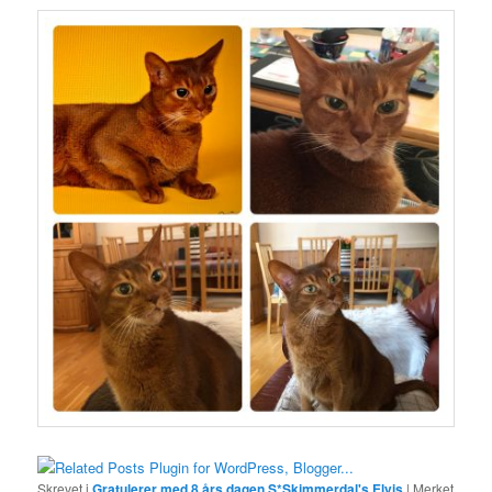
Skrevet i
Gratulerer med 8 års dagen S*Skimmerdal's Elvis
|
Merket