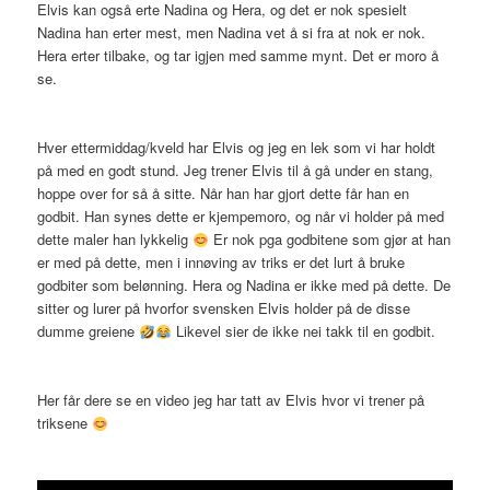
Elvis kan også erte Nadina og Hera, og det er nok spesielt
Nadina han erter mest, men Nadina vet å si fra at nok er nok.
Hera erter tilbake, og tar igjen med samme mynt. Det er moro å
se.
Hver ettermiddag/kveld har Elvis og jeg en lek som vi har holdt
på med en godt stund. Jeg trener Elvis til å gå under en stang,
hoppe over for så å sitte. Når han har gjort dette får han en
godbit. Han synes dette er kjempemoro, og når vi holder på med
dette maler han lykkelig
Er nok pga godbitene som gjør at han
er med på dette, men i innøving av triks er det lurt å bruke
godbiter som belønning. Hera og Nadina er ikke med på dette. De
sitter og lurer på hvorfor svensken Elvis holder på de disse
dumme greiene
Likevel sier de ikke nei takk til en godbit.
Her får dere se en video jeg har tatt av Elvis hvor vi trener på
triksene