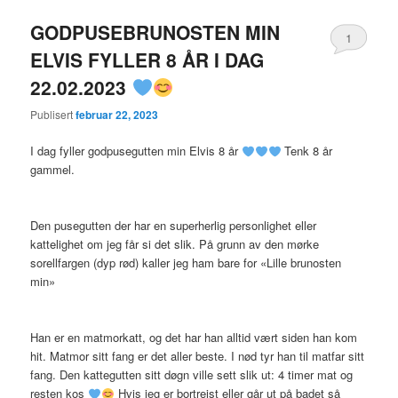
GODPUSEBRUNOSTEN MIN
1
ELVIS FYLLER 8 ÅR I DAG
22.02.2023
Publisert
februar 22, 2023
I dag fyller godpusegutten min Elvis 8 år
Tenk 8 år
gammel.
Den pusegutten der har en superherlig personlighet eller
kattelighet om jeg får si det slik. På grunn av den mørke
sorellfargen (dyp rød) kaller jeg ham bare for «Lille brunosten
min»
Han er en matmorkatt, og det har han alltid vært siden han kom
hit. Matmor sitt fang er det aller beste. I nød tyr han til matfar sitt
fang. Den kattegutten sitt døgn ville sett slik ut: 4 timer mat og
resten kos
Hvis jeg er bortreist eller går ut på badet så