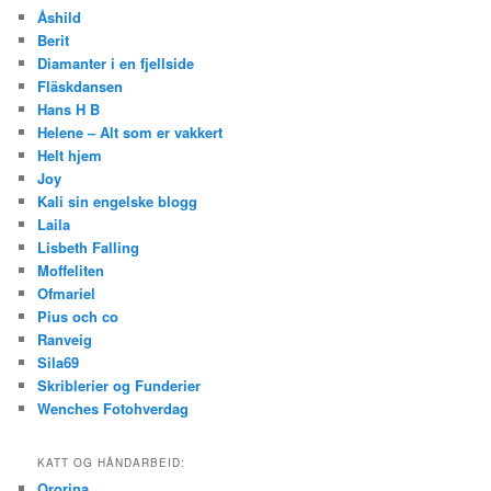
Åshild
Berit
Diamanter i en fjellside
Fläskdansen
Hans H B
Helene – Alt som er vakkert
Helt hjem
Joy
Kali sin engelske blogg
Laila
Lisbeth Falling
Moffeliten
Ofmariel
Pius och co
Ranveig
Sila69
Skriblerier og Funderier
Wenches Fotohverdag
KATT OG HÅNDARBEID:
Ororina