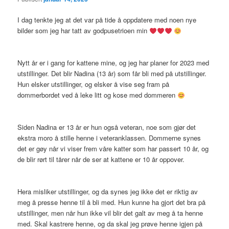
I dag tenkte jeg at det var på tide å oppdatere med noen nye
bilder som jeg har tatt av godpusetrioen min
Nytt år er i gang for kattene mine, og jeg har planer for 2023 med
utstillinger. Det blir Nadina (13 år) som får bli med på utstillinger.
Hun elsker utstillinger, og elsker å vise seg fram på
dommerbordet ved å leke litt og kose med dommeren
Siden Nadina er 13 år er hun også veteran, noe som gjør det
ekstra moro å stille henne i veteranklassen. Dommerne synes
det er gøy når vi viser frem våre katter som har passert 10 år, og
de blir rørt til tårer når de ser at kattene er 10 år oppover.
Hera misliker utstillinger, og da synes jeg ikke det er riktig av
meg å presse henne til å bli med. Hun kunne ha gjort det bra på
utstillinger, men når hun ikke vil blir det galt av meg å ta henne
med. Skal kastrere henne, og da skal jeg prøve henne igjen på