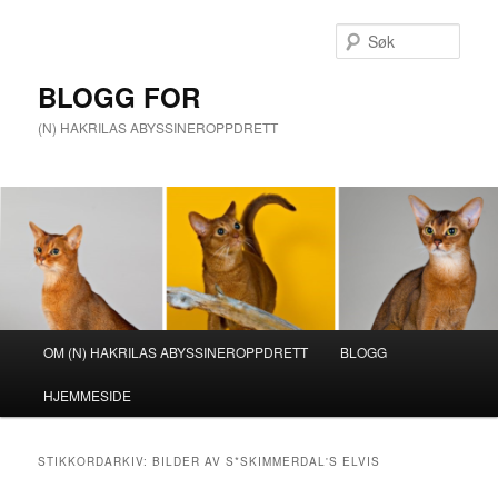
Gå
Gå
direkte
direkte
Søk
til
til
hovedinnholdet
sekundærinnholdet
BLOGG FOR
(N) HAKRILAS ABYSSINEROPPDRETT
Hovedmeny
OM (N) HAKRILAS ABYSSINEROPPDRETT
BLOGG
HJEMMESIDE
STIKKORDARKIV:
BILDER AV S*SKIMMERDAL'S ELVIS