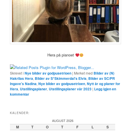
Hera på pianoet
Skrevet i
Nye bilder av godpusetrioen
|
Merket med
Bilder av (N)
Hakrilas Hera
,
Bilder av S*Skimmerdal's Elvis
,
Bilder av SC/PR
Ingave's Nadina
,
Nye bilder av godpusetrioen
,
Nytt år og planer for
Hera
,
Utstillingsplaner
,
Utstillingsplaner vår 2023
|
Legg igjen en
kommentar
KALENDER:
AUGUST 2026
M
T
O
T
F
L
S