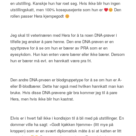
en utstilling. Kanskje hun har roet seg. Hvis ikke blir hun ingen
utstillingskatt, men 100% kosepusejente som hun er
Den
rollen passer Hera kjempegodt
Jeg skal til veterinæren med Hera for å ta noen DNA-prøver i
tilfelle jeg ønsker å pare henne. Den ene DNA-prøven er en
spyttprøve for å se om hun er bærer av PRA som er en
øyesykdom. Hun kan enten være bærer eller ikke bærer. Dersom
hun er bærer må evt. en hannkatt være pra fri.
Den andre DNA-prvøen er blodgruppetype for å se om hun er A-
eller B-blodbærer. Dette har også med hvilken hannkatt man kan
bruke. Hvis disse DNA-prøvene går bra kommer jeg til å pare
Hera, men hvis ikke blir hun kastrat.
Elvis er i hvert fall ikke i kondisjon til å bli med på utstillinger. En
dommer ville ha sagt: «Godt kjøkken hjemme» (litt mye på
kroppen) som er en svært diplomatisk måte å si at katten er litt