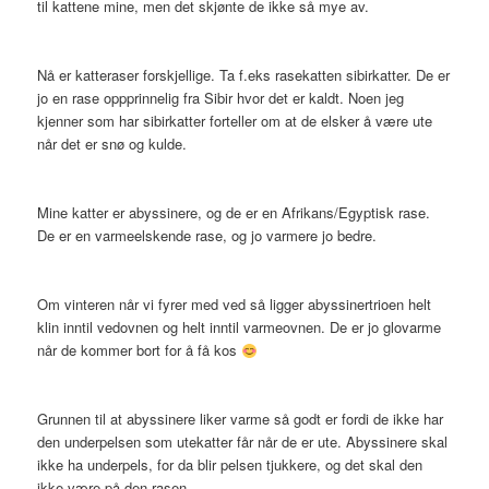
til kattene mine, men det skjønte de ikke så mye av.
Nå er katteraser forskjellige. Ta f.eks rasekatten sibirkatter. De er
jo en rase oppprinnelig fra Sibir hvor det er kaldt. Noen jeg
kjenner som har sibirkatter forteller om at de elsker å være ute
når det er snø og kulde.
Mine katter er abyssinere, og de er en Afrikans/Egyptisk rase.
De er en varmeelskende rase, og jo varmere jo bedre.
Om vinteren når vi fyrer med ved så ligger abyssinertrioen helt
klin inntil vedovnen og helt inntil varmeovnen. De er jo glovarme
når de kommer bort for å få kos
Grunnen til at abyssinere liker varme så godt er fordi de ikke har
den underpelsen som utekatter får når de er ute. Abyssinere skal
ikke ha underpels, for da blir pelsen tjukkere, og det skal den
ikke være på den rasen.