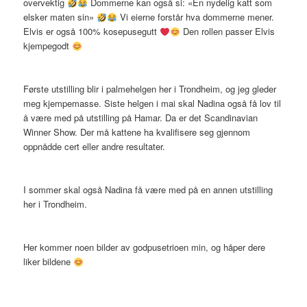
overvektig
Dommerne kan også si: «En nydelig katt som
elsker maten sin»
Vi eierne forstår hva dommerne mener.
Elvis er også 100% kosepusegutt
Den rollen passer Elvis
kjempegodt
Første utstilling blir i palmehelgen her i Trondheim, og jeg gleder
meg kjempemasse. Siste helgen i mai skal Nadina også få lov til
å være med på utstilling på Hamar. Da er det Scandinavian
Winner Show. Der må kattene ha kvalifisere seg gjennom
oppnådde cert eller andre resultater.
I sommer skal også Nadina få være med på en annen utstilling
her i Trondheim.
Her kommer noen bilder av godpusetrioen min, og håper dere
liker bildene