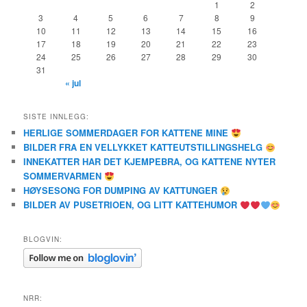
1
2
3
4
5
6
7
8
9
10
11
12
13
14
15
16
17
18
19
20
21
22
23
24
25
26
27
28
29
30
31
« jul
SISTE INNLEGG:
HERLIGE SOMMERDAGER FOR KATTENE MINE
BILDER FRA EN VELLYKKET KATTEUTSTILLINGSHELG
INNEKATTER HAR DET KJEMPEBRA, OG KATTENE NYTER
SOMMERVARMEN
HØYSESONG FOR DUMPING AV KATTUNGER
BILDER AV PUSETRIOEN, OG LITT KATTEHUMOR
BLOGVIN:
NRR: