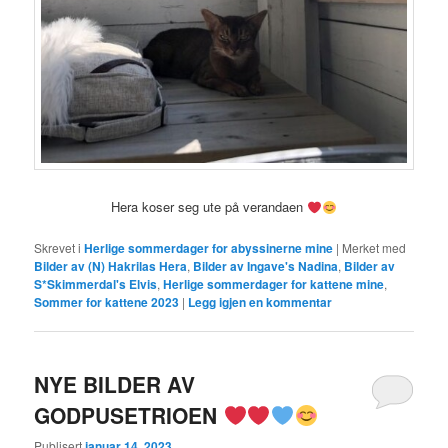
Hera koser seg ute på verandaen
Skrevet i
Herlige sommerdager for abyssinerne mine
|
Merket med
Bilder av (N) Hakrilas Hera
,
Bilder av Ingave's Nadina
,
Bilder av
S*Skimmerdal's Elvis
,
Herlige sommerdager for kattene mine
,
Sommer for kattene 2023
|
Legg igjen en kommentar
NYE BILDER AV
GODPUSETRIOEN
Publisert
januar 14, 2023