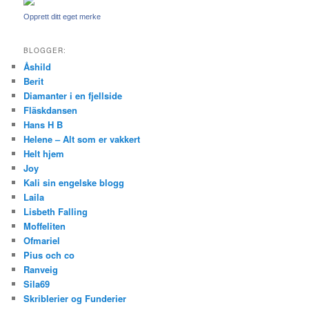
Opprett ditt eget merke
BLOGGER:
Åshild
Berit
Diamanter i en fjellside
Fläskdansen
Hans H B
Helene – Alt som er vakkert
Helt hjem
Joy
Kali sin engelske blogg
Laila
Lisbeth Falling
Moffeliten
Ofmariel
Pius och co
Ranveig
Sila69
Skriblerier og Funderier