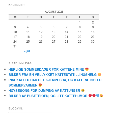
KALENDER:
AUGUST 2026
M
T
O
T
F
L
S
1
2
3
4
5
6
7
8
9
10
11
12
13
14
15
16
17
18
19
20
21
22
23
24
25
26
27
28
29
30
31
« jul
SISTE INNLEGG:
HERLIGE SOMMERDAGER FOR KATTENE MINE
BILDER FRA EN VELLYKKET KATTEUTSTILLINGSHELG
INNEKATTER HAR DET KJEMPEBRA, OG KATTENE NYTER
SOMMERVARMEN
HØYSESONG FOR DUMPING AV KATTUNGER
BILDER AV PUSETRIOEN, OG LITT KATTEHUMOR
BLOGVIN: