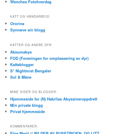
Wenches Fotohverdag
KATT OG HÅNDARBEID:
Ororina
Synnøve sin blogg
KATTER OG ANDRE DYR:
Aksumabys
FOD (Foreningen for omplassering av dyr)
Katteblogger
S* Nightmist Bengaler
Sol & Måne
MINE SIDER OG BLOGGER:
Hjemmeside for (N) Hakrilas Abyssineroppdrett
Min private blogg
Privat hjemmeside
KOMMENTARER:
Else Marit
til
BILDER AV PUSETRIOEN, OG LITT