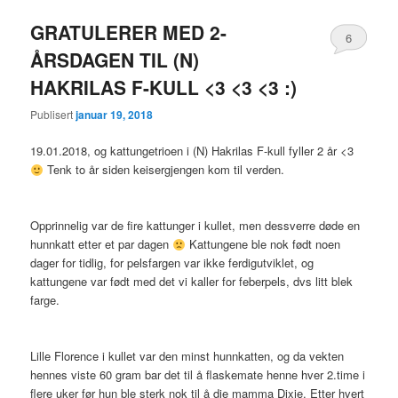
GRATULERER MED 2-
6
ÅRSDAGEN TIL (N)
HAKRILAS F-KULL <3 <3 <3 :)
Publisert
januar 19, 2018
19.01.2018, og kattungetrioen i (N) Hakrilas F-kull fyller 2 år <3
Tenk to år siden keisergjengen kom til verden.
Opprinnelig var de fire kattunger i kullet, men dessverre døde en
hunnkatt etter et par dagen
Kattungene ble nok født noen
dager for tidlig, for pelsfargen var ikke ferdigutviklet, og
kattungene var født med det vi kaller for feberpels, dvs litt blek
farge.
Lille Florence i kullet var den minst hunnkatten, og da vekten
hennes viste 60 gram bar det til å flaskemate henne hver 2.time i
flere uker før hun ble sterk nok til å die mamma Dixie. Etter hvert