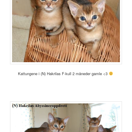
Kattungene i (N) Hakrilas F-kull 2 måneder gamle <3