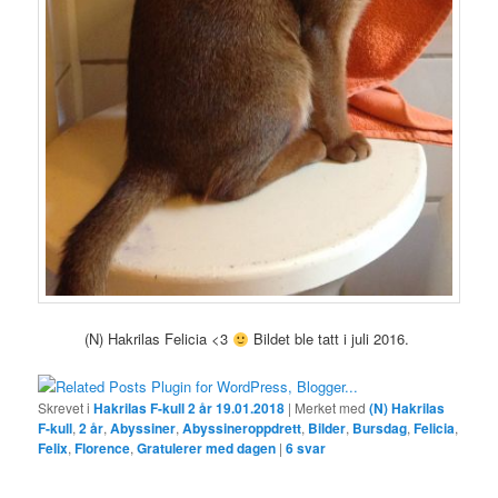
(N) Hakrilas Felicia <3
Bildet ble tatt i juli 2016.
Skrevet i
Hakrilas F-kull 2 år 19.01.2018
|
Merket med
(N) Hakrilas
F-kull
,
2 år
,
Abyssiner
,
Abyssineroppdrett
,
Bilder
,
Bursdag
,
Felicia
,
Felix
,
Florence
,
Gratulerer med dagen
|
6
svar