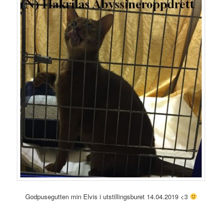
Godpusegutten min Elvis i utstillingsburet 14.04.2019 <3