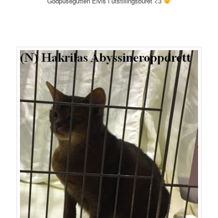
Godpusegutten Elvis i utstillingsburet <3