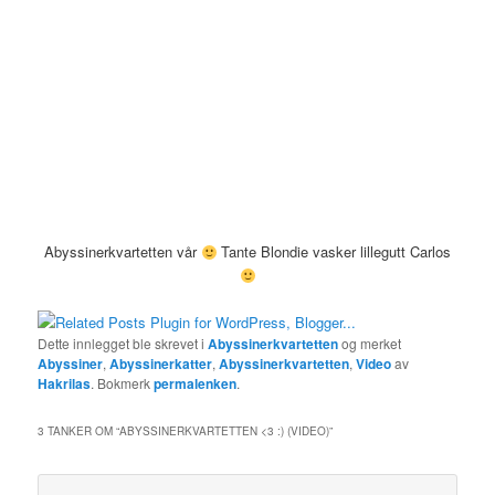
Abyssinerkvartetten vår
Tante Blondie vasker lillegutt Carlos
Dette innlegget ble skrevet i
Abyssinerkvartetten
og merket
Abyssiner
,
Abyssinerkatter
,
Abyssinerkvartetten
,
Video
av
Hakrilas
. Bokmerk
permalenken
.
3 TANKER OM “
ABYSSINERKVARTETTEN <3 :) (VIDEO)
”