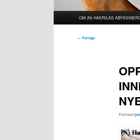
Hovedmeny
OM (N) HAKRILAS ABYSSINE
Innleggsnavigasjon
←
Forrige
OP
INN
NYE
Publisert
jun