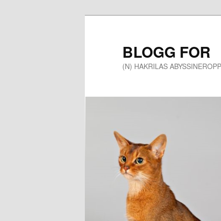
Gå
direkte
til
BLOGG FOR
hovedinnholdet
(N) HAKRILAS ABYSSINEROP