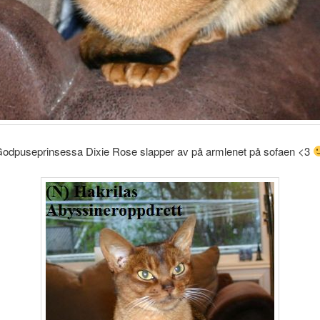
odpuseprinsessa Dixie Rose slapper av på armlenet på sofaen <3