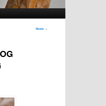
Neste
→
 OG
G