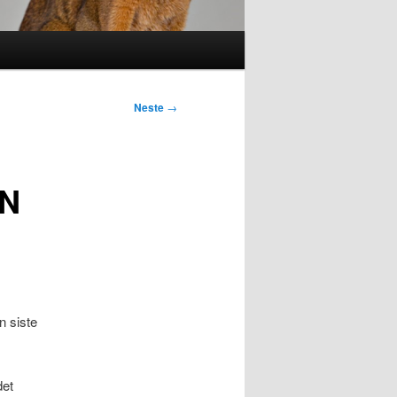
Neste
→
EN
n siste
det