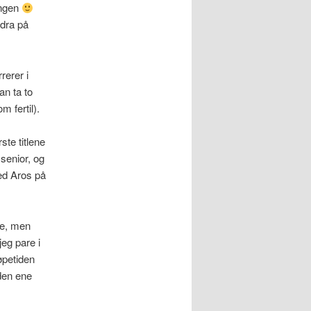
ingen
 dra på
rerer i
n ta to
m fertil).
ste titlene
senior, og
med Aros på
nne, men
eg pare i
øpetiden
den ene