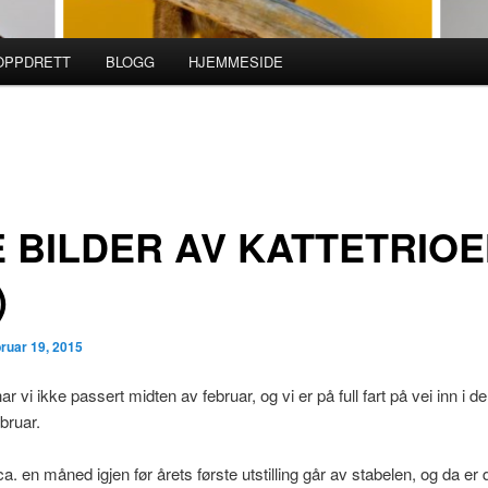
ROPPDRETT
BLOGG
HJEMMESIDE
 BILDER AV KATTETRIO
)
bruar 19, 2015
 vi ikke passert midten av februar, og vi er på full fart på vei inn i de
bruar.
a. en måned igjen før årets første utstilling går av stabelen, og da er 