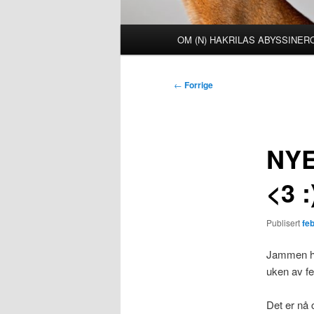
Hovedmeny
OM (N) HAKRILAS ABYSSINE
Innleggsnavigasjon
←
Forrige
NYE
<3 :
Publisert
fe
Jammen har
uken av fe
Det er nå c