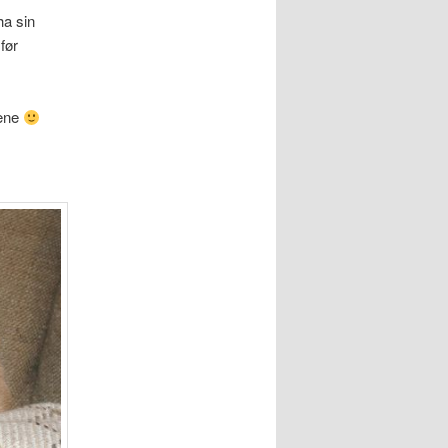
ha sin
før
dene