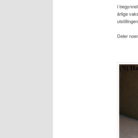
I begynnel
årlige vak
utstillingen
Deler noen