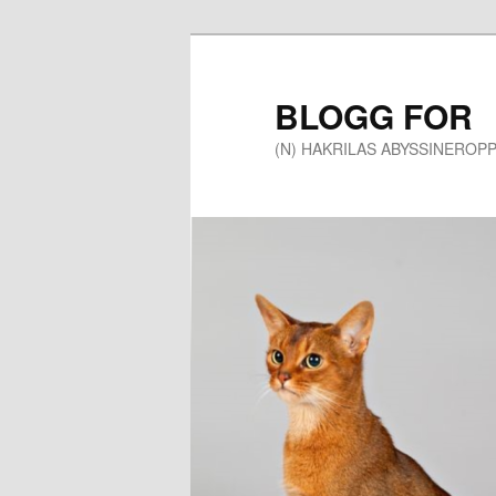
Gå
direkte
til
BLOGG FOR
hovedinnholdet
(N) HAKRILAS ABYSSINEROP