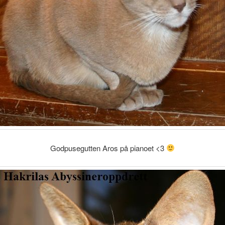
Godpusegutten Aros på pianoet <3