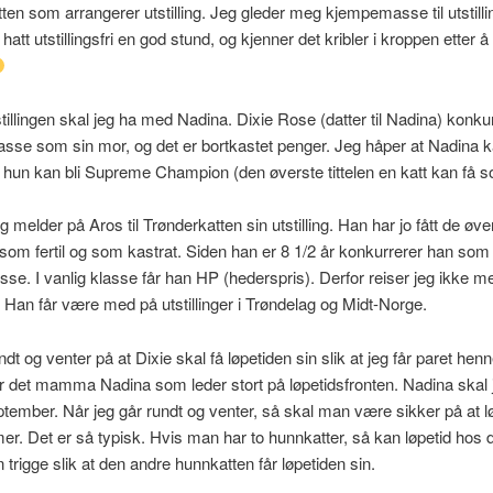
ten som arrangerer utstilling. Jeg gleder meg kjempemasse til utstill
hatt utstillingsfri en god stund, og kjenner det kribler i kroppen etter å
tillingen skal jeg ha med Nadina. Dixie Rose (datter til Nadina) konkur
se som sin mor, og det er bortkastet penger. Jeg håper at Nadina ka
at hun kan bli Supreme Champion (den øverste tittelen en katt kan få so
 melder på Aros til Trønderkatten sin utstilling. Han har jo fått de øver
som fertil og som kastrat. Siden han er 8 1/2 år konkurrerer han som 
lasse. I vanlig klasse får han HP (hederspris). Derfor reiser jeg ikke 
er. Han får være med på utstillinger i Trøndelag og Midt-Norge.
ndt og venter på at Dixie skal få løpetiden sin slik at jeg får paret he
er det mamma Nadina som leder stort på løpetidsfronten. Nadina skal j
tember. Når jeg går rundt og venter, så skal man være sikker på at l
r. Det er så typisk. Hvis man har to hunnkatter, så kan løpetid hos 
 trigge slik at den andre hunnkatten får løpetiden sin.