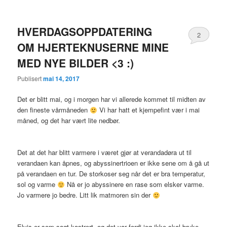
HVERDAGSOPPDATERING
2
OM HJERTEKNUSERNE MINE
MED NYE BILDER <3 :)
Publisert
mai 14, 2017
Det er blitt mai, og i morgen har vi allerede kommet til midten av
den fineste vårmåneden
Vi har hatt et kjempefint vær i mai
måned, og det har vært lite nedbør.
Det at det har blitt varmere i været gjør at verandadøra ut til
verandaen kan åpnes, og abyssinertrioen er ikke sene om å gå ut
på verandaen en tur. De storkoser seg når det er bra temperatur,
sol og varme
Nå er jo abyssinere en rase som elsker varme.
Jo varmere jo bedre. Litt lik matmoren sin der
Elvis er som sagt kastrert, og det var fordi jeg ikke skal bruke