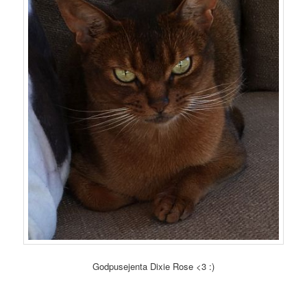
Godpusejenta Dixie Rose <3 :)