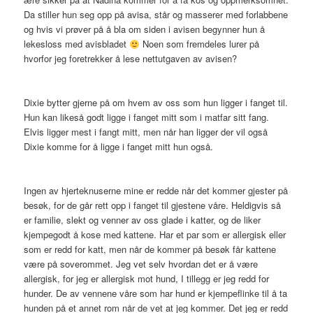
Da stiller hun seg opp på avisa, står og masserer med forlabbene
og hvis vi prøver på å bla om siden i avisen begynner hun å
lekesloss med avisbladet
Noen som fremdeles lurer på
hvorfor jeg foretrekker å lese nettutgaven av avisen?
Dixie bytter gjerne på om hvem av oss som hun ligger i fanget til.
Hun kan likeså godt ligge i fanget mitt som i matfar sitt fang.
Elvis ligger mest i fangt mitt, men når han ligger der vil også
Dixie komme for å ligge i fanget mitt hun også.
Ingen av hjerteknuserne mine er redde når det kommer gjester på
besøk, for de går rett opp i fanget til gjestene våre. Heldigvis så
er familie, slekt og venner av oss glade i katter, og de liker
kjempegodt å kose med kattene. Har et par som er allergisk eller
som er redd for katt, men når de kommer på besøk får kattene
være på soverommet. Jeg vet selv hvordan det er å være
allergisk, for jeg er allergisk mot hund, I tillegg er jeg redd for
hunder. De av vennene våre som har hund er kjempeflinke til å ta
hunden på et annet rom når de vet at jeg kommer. Det jeg er redd