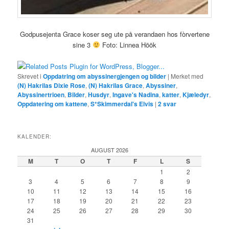
Godpusejenta Grace koser seg ute på verandaen hos fòrvertene
sine 3
Foto: Linnea Höök
Skrevet i
Oppdatring om abyssinergjengen og bilder
|
Merket med
(N) Hakrilas Dixie Rose
,
(N) Hakrilas Grace
,
Abyssiner
,
Abyssinertrioen
,
Bilder
,
Husdyr
,
Ingave's Nadina
,
katter
,
Kjæledyr
,
Oppdatering om kattene
,
S*Skimmerdal's Elvis
|
2
svar
KALENDER:
AUGUST 2026
M
T
O
T
F
L
S
1
2
3
4
5
6
7
8
9
10
11
12
13
14
15
16
17
18
19
20
21
22
23
24
25
26
27
28
29
30
31