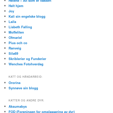
Helene – Alt som er vakkert
Helt hjem
Joy
Kali sin engelske blogg
Laila
Lisbeth Falling
Moffeliten
Ofmariel
Pius och co
Ranveig
Sila69
Skriblerier og Funderier
Wenches Fotohverdag
KATT OG HÅNDARBEID:
Ororina
Synnøve sin blogg
KATTER OG ANDRE DYR:
Aksumabys
FOD (Foreningen for omplassering av dyr)