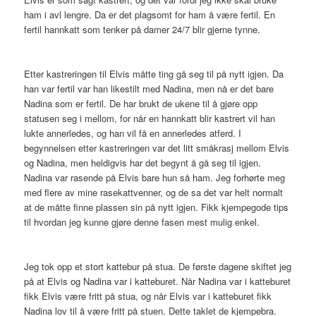
ham i avl lengre. Da er det plagsomt for ham å være fertil. En
fertil hannkatt som tenker på damer 24/7 blir gjerne tynne.
Etter kastreringen til Elvis måtte ting gå seg til på nytt igjen. Da
han var fertil var han likestilt med Nadina, men nå er det bare
Nadina som er fertil. De har brukt de ukene til å gjøre opp
statusen seg i mellom, for når en hannkatt blir kastrert vil han
lukte annerledes, og han vil få en annerledes atferd. I
begynnelsen etter kastreringen var det litt småkrasj mellom Elvis
og Nadina, men heldigvis har det begynt å gå seg til igjen.
Nadina var rasende på Elvis bare hun så ham. Jeg forhørte meg
med flere av mine rasekattvenner, og de sa det var helt normalt
at de måtte finne plassen sin på nytt igjen. Fikk kjempegode tips
til hvordan jeg kunne gjøre denne fasen mest mulig enkel.
Jeg tok opp et stort kattebur på stua. De første dagene skiftet jeg
på at Elvis og Nadina var i katteburet. Når Nadina var i katteburet
fikk Elvis være fritt på stua, og når Elvis var i katteburet fikk
Nadina lov til å være fritt på stuen. Dette taklet de kjempebra.