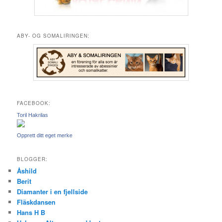
ABY- OG SOMALIRINGEN:
FACEBOOK:
Toril Hakrilas
Opprett ditt eget merke
BLOGGER:
Åshild
Berit
Diamanter i en fjellside
Fläskdansen
Hans H B