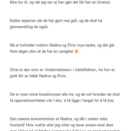
ikke lov til, og når jeg ser at han gjør det får han en timeout.
Katter skjønner når de har gjort noe galt, og de skal ha
grensesetting de også.
Nå er forholdet mellom Nadina og Elvis mye bedre, og det går
flere dager uten at de har en uenighet
Dixie er den som er «fredsmekleren» i katteflokken, for hun er
godt likt av både Nadina og Elvis.
De er noen store koseklumper alle tre, og de vet hvordan de skal
få oppmerksomheten vår f.eks. å få ligge i fanget for å få kos
Den største avisterroristen er Nadina, og dèt i ordets rette
forstand! Hvis matfar eller jeg sitter og leser avisen skal dere
ære sikker på at Nadina kommer for å få kos og oppmerksomhet.