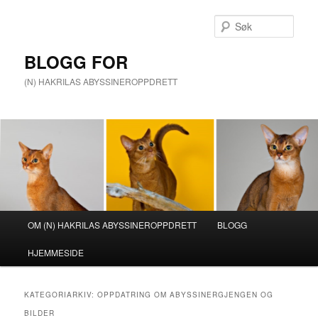
Gå
Gå
direkte
direkte
Søk
til
til
hovedinnholdet
sekundærinnholdet
BLOGG FOR
(N) HAKRILAS ABYSSINEROPPDRETT
Hovedmeny
OM (N) HAKRILAS ABYSSINEROPPDRETT
BLOGG
HJEMMESIDE
KATEGORIARKIV:
OPPDATRING OM ABYSSINERGJENGEN OG
BILDER