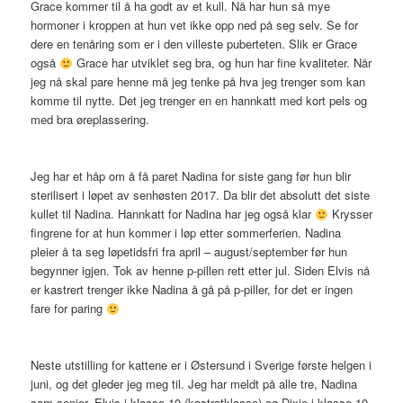
Grace kommer til å ha godt av et kull. Nå har hun så mye
hormoner i kroppen at hun vet ikke opp ned på seg selv. Se for
dere en tenåring som er i den villeste puberteten. Slik er Grace
også
Grace har utviklet seg bra, og hun har fine kvaliteter. Når
jeg nå skal pare henne må jeg tenke på hva jeg trenger som kan
komme til nytte. Det jeg trenger en en hannkatt med kort pels og
med bra øreplassering.
Jeg har et håp om å få paret Nadina for siste gang før hun blir
sterilisert i løpet av senhøsten 2017. Da blir det absolutt det siste
kullet til Nadina. Hannkatt for Nadina har jeg også klar
Krysser
fingrene for at hun kommer i løp etter sommerferien. Nadina
pleier å ta seg løpetidsfri fra april – august/september før hun
begynner igjen. Tok av henne p-pillen rett etter jul. Siden Elvis nå
er kastrert trenger ikke Nadina å gå på p-piller, for det er ingen
fare for paring
Neste utstilling for kattene er i Østersund i Sverige første helgen i
juni, og det gleder jeg meg til. Jeg har meldt på alle tre, Nadina
som senior, Elvis i klasse 10 (kastratklasse) og Dixie i klasse 10