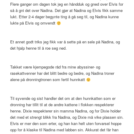
Flere ganger om dagen tok jeg en håndduk og gned over Elvis for
så å gni det over Nadina. Det gjør at Nadina og Elvis fikk samme
lukt. Etter 2-4 dager begynte ting å gå seg til, og Nadina kunne
lukte på Elvis og omvendt
Et annet godt triks jeg fikk var å sette på en sele på Nadina, og
det hjalp henne til å roe seg ned.
Takket være kjempegode råd fra mine abyssiner- og
rasekattvenner har det blitt bedre og bedre, og Nadina troner
alene på dronningtronen som fertil hunnkatt
Til syvende og sist handler det om at den hunnkatten som er
dronning har tillit til at de andre kattene i flokken respekterer
henne. Dixie respekterer sin mamma Nadina, og for Dixie holder
det med et strengt blikk fra Nadina, og Dixie må vike plassen sin.
Elvis er mer den som erter, og han kan helt uten forvarsel hoppe
opp for å klaske til Nadina med labben sin. Akkurat det får han