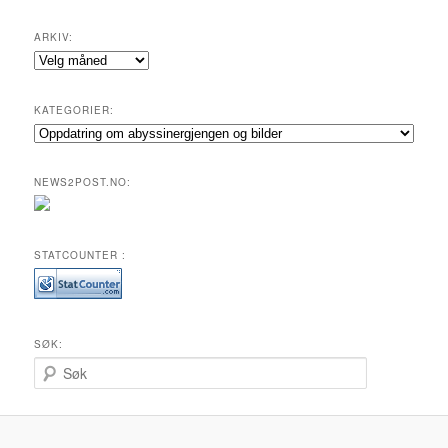
ARKIV:
Arkiv:
KATEGORIER:
Kategorier:
NEWS2POST.NO:
STATCOUNTER :
SØK:
S
ø
k