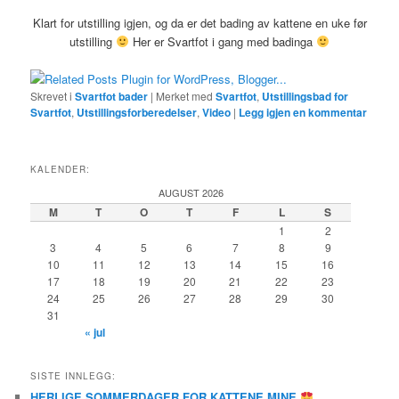
Klart for utstilling igjen, og da er det bading av kattene en uke før
utstilling
Her er Svartfot i gang med badinga
Skrevet i
Svartfot bader
|
Merket med
Svartfot
,
Utstillingsbad for
Svartfot
,
Utstillingsforberedelser
,
Video
|
Legg igjen en kommentar
KALENDER:
AUGUST 2026
M
T
O
T
F
L
S
1
2
3
4
5
6
7
8
9
10
11
12
13
14
15
16
17
18
19
20
21
22
23
24
25
26
27
28
29
30
31
« jul
SISTE INNLEGG:
HERLIGE SOMMERDAGER FOR KATTENE MINE