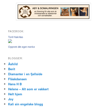
FACEBOOK:
Toril Hakrilas
Opprett ditt eget merke
BLOGGER:
Åshild
Berit
Diamanter i en fjellside
Fläskdansen
Hans H B
Helene – Alt som er vakkert
Helt hjem
Joy
Kali sin engelske blogg