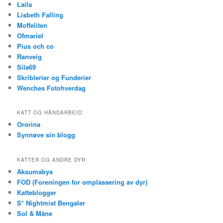
Laila
Lisbeth Falling
Moffeliten
Ofmariel
Pius och co
Ranveig
Sila69
Skriblerier og Funderier
Wenches Fotohverdag
KATT OG HÅNDARBEID:
Ororina
Synnøve sin blogg
KATTER OG ANDRE DYR:
Aksumabys
FOD (Foreningen for omplassering av dyr)
Katteblogger
S* Nightmist Bengaler
Sol & Måne