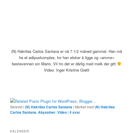
(N) Hakrilas Carlos Santana er nå 7 1/2 måned gammel. Han må
ha et ødipuskomples, for han elsker å ligge og «amme»
bestevennen sin Mario. Vil tro det er dårlig med melk der gitt
Video: Inger Kristine Grøtli
Skrevet i
(N) Hakrilas Carlos Santana
|
Merket med
(N) Hakrilas
Carlos Santana
,
Abyssiner
,
Video
|
4
svar
KALENDER: