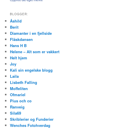
BLOGGER:
Åshild
Berit
Diamanter i en fjellside
Fläskdansen
Hans H B
Helene – Alt som er vakkert
Helt hjem
Joy
Kali sin engelske blogg
Laila
Lisbeth Falling
Moffeliten
Ofmariel
Pius och co
Ranveig
Sila69
Skriblerier og Funderier
Wenches Fotohverdag