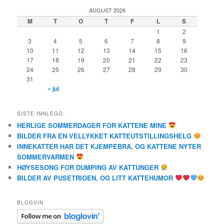
AUGUST 2026
M
T
O
T
F
L
S
1
2
3
4
5
6
7
8
9
10
11
12
13
14
15
16
17
18
19
20
21
22
23
24
25
26
27
28
29
30
31
« jul
SISTE INNLEGG:
HERLIGE SOMMERDAGER FOR KATTENE MINE
BILDER FRA EN VELLYKKET KATTEUTSTILLINGSHELG
INNEKATTER HAR DET KJEMPEBRA, OG KATTENE NYTER
SOMMERVARMEN
HØYSESONG FOR DUMPING AV KATTUNGER
BILDER AV PUSETRIOEN, OG LITT KATTEHUMOR
BLOGVIN: