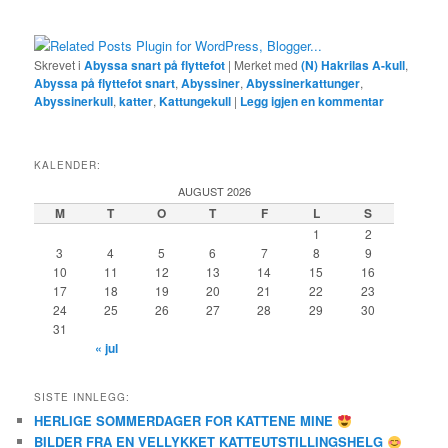
Skrevet i
Abyssa snart på flyttefot
|
Merket med
(N) Hakrilas A-kull
,
Abyssa på flyttefot snart
,
Abyssiner
,
Abyssinerkattunger
,
Abyssinerkull
,
katter
,
Kattungekull
|
Legg igjen en kommentar
KALENDER:
AUGUST 2026
M
T
O
T
F
L
S
1
2
3
4
5
6
7
8
9
10
11
12
13
14
15
16
17
18
19
20
21
22
23
24
25
26
27
28
29
30
31
« jul
SISTE INNLEGG:
HERLIGE SOMMERDAGER FOR KATTENE MINE
BILDER FRA EN VELLYKKET KATTEUTSTILLINGSHELG