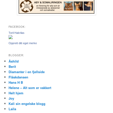
FACEBOOK:
Toril Hakrilas
Opprett ditt eget merke
BLOGGER:
Åshild
Berit
Diamanter i en fjellside
Fläskdansen
Hans H B
Helene – Alt som er vakkert
Helt hjem
Joy
Kali sin engelske blogg
Laila