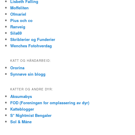
Lisbeth Falling
Moffeliten
Ofmariel
Pius och co
Ranveig
Sila69
Skriblerier og Funderier
Wenches Fotohverdag
KATT OG HÅNDARBEID:
Ororina
Synnøve sin blogg
KATTER OG ANDRE DYR:
Aksumabys
FOD (Foreningen for omplassering av dyr)
Katteblogger
S* Nightmist Bengaler
Sol & Måne