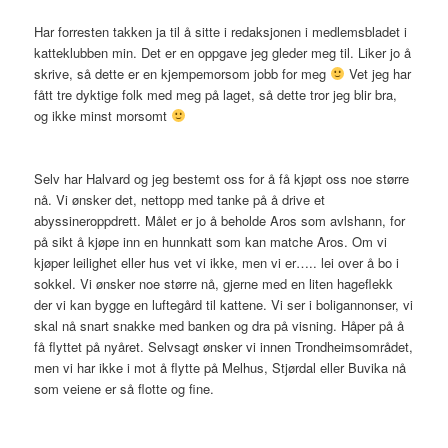
Har forresten takken ja til å sitte i redaksjonen i medlemsbladet i
katteklubben min. Det er en oppgave jeg gleder meg til. Liker jo å
skrive, så dette er en kjempemorsom jobb for meg
Vet jeg har
fått tre dyktige folk med meg på laget, så dette tror jeg blir bra,
og ikke minst morsomt
Selv har Halvard og jeg bestemt oss for å få kjøpt oss noe større
nå. Vi ønsker det, nettopp med tanke på å drive et
abyssineroppdrett. Målet er jo å beholde Aros som avlshann, for
på sikt å kjøpe inn en hunnkatt som kan matche Aros. Om vi
kjøper leilighet eller hus vet vi ikke, men vi er….. lei over å bo i
sokkel. Vi ønsker noe større nå, gjerne med en liten hageflekk
der vi kan bygge en luftegård til kattene. Vi ser i boligannonser, vi
skal nå snart snakke med banken og dra på visning. Håper på å
få flyttet på nyåret. Selvsagt ønsker vi innen Trondheimsområdet,
men vi har ikke i mot å flytte på Melhus, Stjørdal eller Buvika nå
som veiene er så flotte og fine.