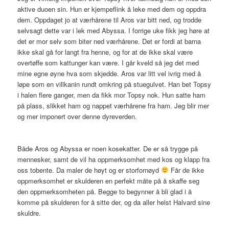
aktive duoen sin. Hun er kjempeflink å leke med dem og oppdra
dem. Oppdaget jo at værhårene til Aros var bitt ned, og trodde
selvsagt dette var i lek med Abyssa. I forrige uke fikk jeg høre at
det er mor selv som biter ned værhårene. Det er fordi at barna
ikke skal gå for langt fra henne, og for at de ikke skal være
overtøffe som kattunger kan være. I går kveld så jeg det med
mine egne øyne hva som skjedde. Aros var litt vel ivrig med å
løpe som en villkanin rundt omkring på stuegulvet. Han bet Topsy
i halen flere ganger, men da fikk mor Topsy nok. Hun satte ham
på plass, slikket ham og nappet værhårene fra ham. Jeg blir mer
og mer imponert over denne dyreverden.
Både Aros og Abyssa er noen kosekatter. De er så trygge på
mennesker, samt de vil ha oppmerksomhet med kos og klapp fra
oss tobente. Da maler de høyt og er storfornøyd
Får de ikke
oppmerksomhet er skulderen en perfekt måte på å skaffe seg
den oppmerksomheten på. Begge to begynner å bli glad i å
komme på skulderen for å sitte der, og da aller helst Halvard sine
skuldre.