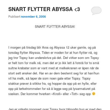
SNART FLYTTER ABYSSA <3
Publisert
november 6, 2006
SNART FLYTTER ABYSSA!
I morgen på tirsdag blir Aros og Abyssa 12 uker gamle, og på
torsdag flytter Abyssa. Tiden er moden for at hun flytter nå, og
jeg tror Topsy kan underskrive på det. Det virker som om Topsy
er helt tom for melk nå, men det er jo ikk lett å forstå for to små
sultne krabater som er vant med at melkekranen er åpen når de
stort sett ønsker det. Har en av dem bestemt seg for at han/hun
vil ha melk, så løper de som noen gale etter Topsy. Topsy
stakkar prøver å stikke fra, og hopper da opp på en hylle, eller
opp på tørketrommelen for så å legge seg på lysarmaturet på
vasken. Der kommer hverken «Knoll» eller «Tott» seg opp
Jeg er virkelig imponert over Topsy hvor tålmodig hun er med den