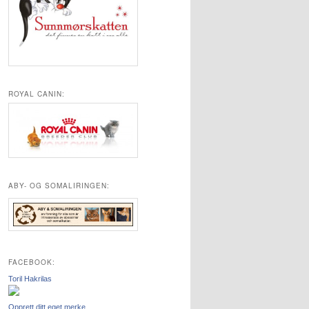
ROYAL CANIN:
ABY- OG SOMALIRINGEN:
FACEBOOK:
Toril Hakrilas
Opprett ditt eget merke