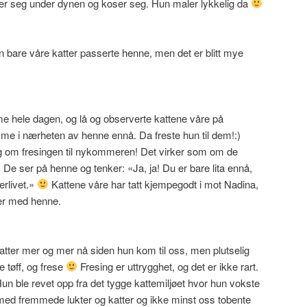
gger seg under dynen og koser seg. Hun maler lykkelig da
n bare våre katter passerte henne, men det er blitt mye
e hele dagen, og lå og observerte kattene våre på
me i nærheten av henne ennå. Da freste hun til dem!:)
ng om fresingen til nykommeren! Det virker som om de
 De ser på henne og tenker: «Ja, ja! Du er bare lita ennå,
rlivet.»
Kattene våre har tatt kjempegodt i mot Nadina,
ner med henne.
tter mer og mer nå siden hun kom til oss, men plutselig
e tøff, og frese
Fresing er uttrygghet, og det er ikke rart.
un ble revet opp fra det tygge kattemiljøet hvor hun vokste
med fremmede lukter og katter og ikke minst oss tobente