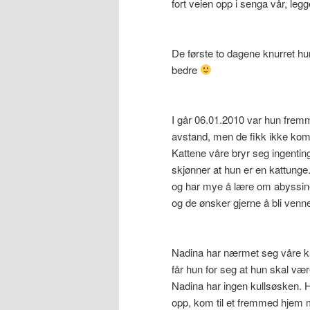
fort veien opp i senga vår, le
De første to dagene knurret hu
bedre
I går 06.01.2010 var hun fremm
avstand, men de fikk ikke kom
Kattene våre bryr seg ingenti
skjønner at hun er en kattunge.
og har mye å lære om abyssine
og de ønsker gjerne å bli ven
Nadina har nærmet seg våre ka
får hun for seg at hun skal vær
Nadina har ingen kullsøsken. H
opp, kom til et fremmed hjem 