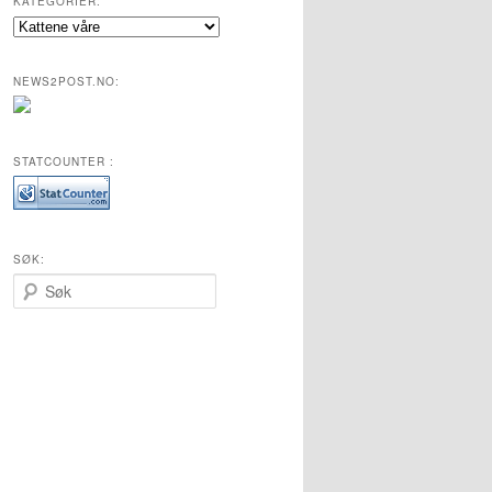
KATEGORIER:
Kategorier:
NEWS2POST.NO:
STATCOUNTER :
SØK:
S
ø
k