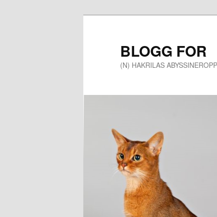
Gå
Gå
direkte
direkte
til
til
BLOGG FOR
hovedinnholdet
sekundærinnholdet
(N) HAKRILAS ABYSSINEROP