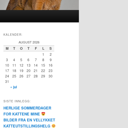
KALENDER:
AUGUST 2026
M
T
O
T
F
L
S
1
2
3
4
5
6
7
8
9
10
11
12
13
14
15
16
17
18
19
20
21
22
23
24
25
26
27
28
29
30
31
« jul
SISTE INNLEGG:
HERLIGE SOMMERDAGER
FOR KATTENE MINE
BILDER FRA EN VELLYKKET
KATTEUTSTILLINGSHELG