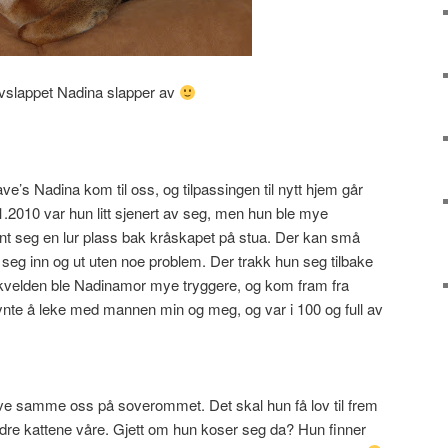
vslappet Nadina slapper av
ave’s Nadina kom til oss, og tilpassingen til nytt hjem går
.2010 var hun litt sjenert av seg, men hun ble mye
nt seg en lur plass bak kråskapet på stua. Der kan små
g inn og ut uten noe problem. Der trakk hun seg tilbake
 av kvelden ble Nadinamor mye tryggere, og kom fram fra
te å leke med mannen min og meg, og var i 100 og full av
å sove samme oss på soverommet. Det skal hun få lov til frem
andre kattene våre. Gjett om hun koser seg da? Hun finner