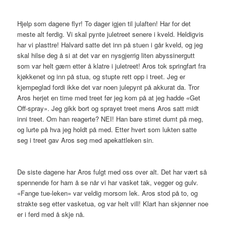
Hjelp som dagene flyr! To dager igjen til julaften! Har for det
meste alt ferdig. Vi skal pynte juletreet senere i kveld. Heldigvis
har vi plasttre! Halvard satte det inn på stuen i går kveld, og jeg
skal hilse deg å si at det var en nysgjerrig liten abyssinergutt
som var helt gærn etter å klatre i juletreet! Aros tok springfart fra
kjøkkenet og inn på stua, og stupte rett opp i treet. Jeg er
kjempeglad fordi ikke det var noen julepynt på akkurat da. Tror
Aros herjet en time med treet før jeg kom på at jeg hadde «Get
Off-spray». Jeg gikk bort og sprayet treet mens Aros satt midt
inni treet. Om han reagerte? NEI! Han bare stirret dumt på meg,
og lurte på hva jeg holdt på med. Etter hvert som lukten satte
seg i treet gav Aros seg med apekattleken sin.
De siste dagene har Aros fulgt med oss over alt. Det har vært så
spennende for ham å se når vi har vasket tak, vegger og gulv.
«Fange tue-leken» var veldig morsom lek. Aros stod på to, og
strakte seg etter vasketua, og var helt vill! Klart han skjønner noe
er i ferd med å skje nå.