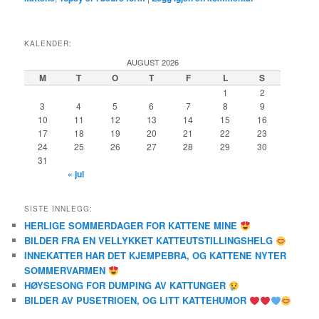
KALENDER:
AUGUST 2026
M
T
O
T
F
L
S
1
2
3
4
5
6
7
8
9
10
11
12
13
14
15
16
17
18
19
20
21
22
23
24
25
26
27
28
29
30
31
« jul
SISTE INNLEGG:
HERLIGE SOMMERDAGER FOR KATTENE MINE
BILDER FRA EN VELLYKKET KATTEUTSTILLINGSHELG
INNEKATTER HAR DET KJEMPEBRA, OG KATTENE NYTER
SOMMERVARMEN
HØYSESONG FOR DUMPING AV KATTUNGER
BILDER AV PUSETRIOEN, OG LITT KATTEHUMOR