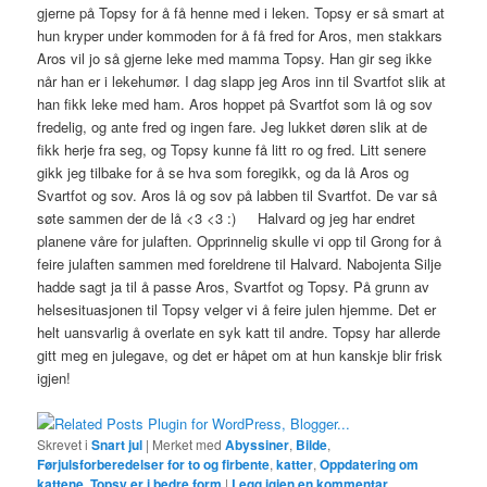
gjerne på Topsy for å få henne med i leken. Topsy er så smart at
hun kryper under kommoden for å få fred for Aros, men stakkars
Aros vil jo så gjerne leke med mamma Topsy. Han gir seg ikke
når han er i lekehumør. I dag slapp jeg Aros inn til Svartfot slik at
han fikk leke med ham. Aros hoppet på Svartfot som lå og sov
fredelig, og ante fred og ingen fare. Jeg lukket døren slik at de
fikk herje fra seg, og Topsy kunne få litt ro og fred. Litt senere
gikk jeg tilbake for å se hva som foregikk, og da lå Aros og
Svartfot og sov. Aros lå og sov på labben til Svartfot. De var så
søte sammen der de lå <3 <3 :) Halvard og jeg har endret
planene våre for julaften. Opprinnelig skulle vi opp til Grong for å
feire julaften sammen med foreldrene til Halvard. Nabojenta Silje
hadde sagt ja til å passe Aros, Svartfot og Topsy. På grunn av
helsesituasjonen til Topsy velger vi å feire julen hjemme. Det er
helt uansvarlig å overlate en syk katt til andre. Topsy har allerde
gitt meg en julegave, og det er håpet om at hun kanskje blir frisk
igjen!
Skrevet i
Snart jul
|
Merket med
Abyssiner
,
Bilde
,
Førjulsforberedelser for to og firbente
,
katter
,
Oppdatering om
kattene
,
Topsy er i bedre form
|
Legg igjen en kommentar