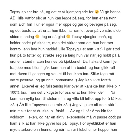
Topsy spiser bra nå, og det er vi kjempeglade for
Vi gir henne
AD Hills våtfór slik at hun kan legge på seg, for hun er så tynn
som aldri før! Hun er også mer oppe og går og beveger på seg,
og det beste av alt er at hun ikke har ramlet over på venstre side
siden mandag
Jeg er så glad
Topsy sjangler ennå, og
holder hodet på skakke, men det virker som om hun har mer
kontroll enn hva hun hadde! Lille Topsygullet mitt <3 :) I går stod
hun på to føtter og strakte seg så lang hun var når jeg holdt på å
ordne i stand maten hennes på kjøkkenet. Da Halvard kom hjem
fra jobb med bilen i går, kom hun ut fra badet, og hun gikk rett
mot døren til gangen og ventet til han kom inn. Slike tegn må
være positive, og grunn til optimisme :) Jeg kan ikke forstå
annet! Likevel er jeg fullstendig klar over at kanskje hun ikke blir
100% bra, men det viktigste for oss er at hun ikke lider. Nå
kom hun nylig bort til stolen min, og ville bli løftet opp for å få kos
<3 :) Åh lille Topsyvennen min <3 :) Jeg vil gjøre alt som står i
min makt for at du skal bli frisk! Av og til når Aros blir for
voldsom i leken, og har en aktiv lekeperiode må vi passe godt på
ham slik at han ikke gyver løs på Topsy. For øyeblikket er han
mye sterkere enn henne, og når han er i lekehumør hopper han