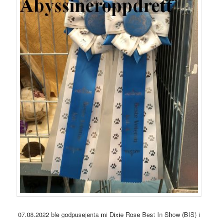
07.08.2022 ble godpusejenta mi Dixie Rose Best In Show (BIS) i