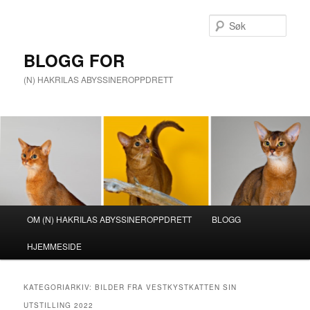
Gå
Gå
direkte
direkte
Søk
til
til
hovedinnholdet
sekundærinnholdet
BLOGG FOR
(N) HAKRILAS ABYSSINEROPPDRETT
Hovedmeny
OM (N) HAKRILAS ABYSSINEROPPDRETT
BLOGG
HJEMMESIDE
KATEGORIARKIV:
BILDER FRA VESTKYSTKATTEN SIN
UTSTILLING 2022