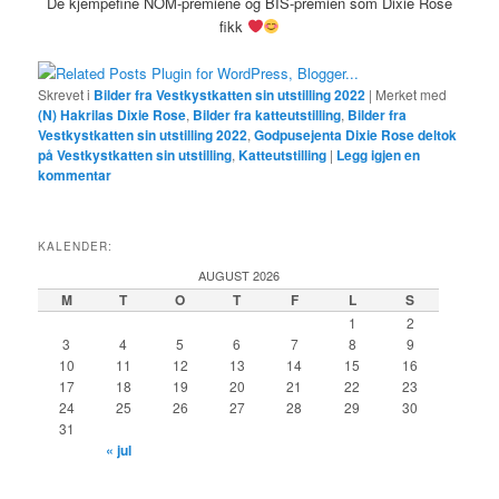
De kjempefine NOM-premiene og BIS-premien som Dixie Rose
fikk
Skrevet i
Bilder fra Vestkystkatten sin utstilling 2022
|
Merket med
(N) Hakrilas Dixie Rose
,
Bilder fra katteutstilling
,
Bilder fra
Vestkystkatten sin utstilling 2022
,
Godpusejenta Dixie Rose deltok
på Vestkystkatten sin utstilling
,
Katteutstilling
|
Legg igjen en
kommentar
KALENDER:
AUGUST 2026
M
T
O
T
F
L
S
1
2
3
4
5
6
7
8
9
10
11
12
13
14
15
16
17
18
19
20
21
22
23
24
25
26
27
28
29
30
31
« jul